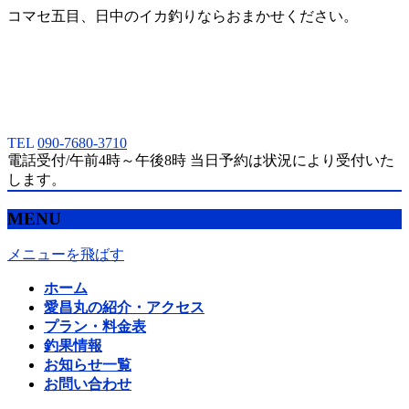
コマセ五目、日中のイカ釣りならおまかせください。
TEL
090-7680-3710
電話受付/午前4時～午後8時 当日予約は状況により受付いた
します。
MENU
メニューを飛ばす
ホーム
愛昌丸の紹介・アクセス
プラン・料金表
釣果情報
お知らせ一覧
お問い合わせ