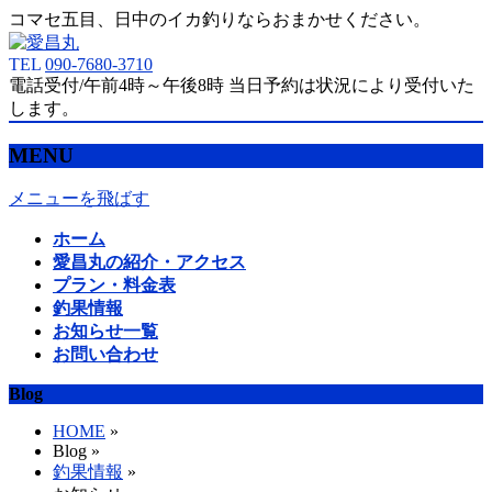
コマセ五目、日中のイカ釣りならおまかせください。
TEL
090-7680-3710
電話受付/午前4時～午後8時 当日予約は状況により受付いた
します。
MENU
メニューを飛ばす
ホーム
愛昌丸の紹介・アクセス
プラン・料金表
釣果情報
お知らせ一覧
お問い合わせ
Blog
HOME
»
Blog »
釣果情報
»