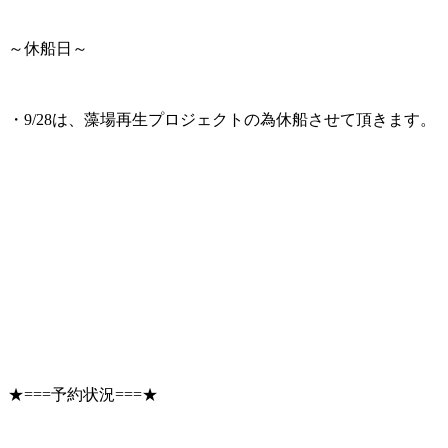
～休船日～
・9/28は、藻場再生プロジェクトの為休船させて頂きます。
★===予約状況===★