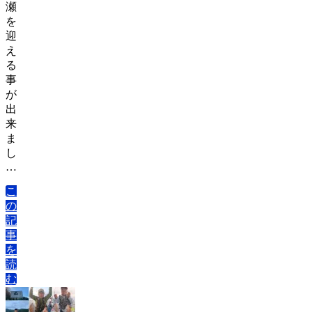
瀬
を
迎
え
る
事
が
出
来
ま
し
…
こ
の
記
事
を
読
む