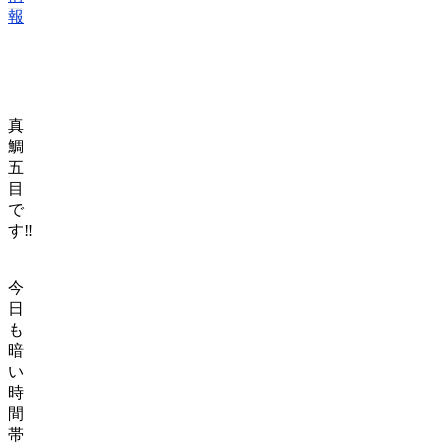
報
真
鯛
五
目
で
す‼️
今
日
も
暗
い
時
間
帯