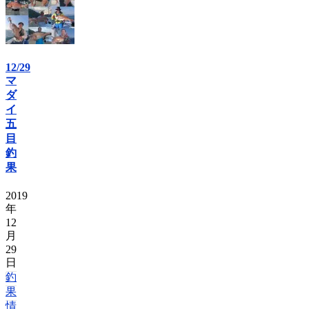
12/29
マ
ダ
イ
五
目
釣
果
2019
年
12
月
29
日
釣
果
情