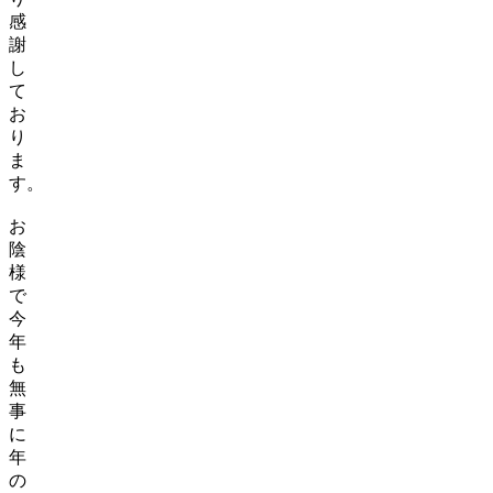
感
謝
し
て
お
り
ま
す。
お
陰
様
で
今
年
も
無
事
に
年
の