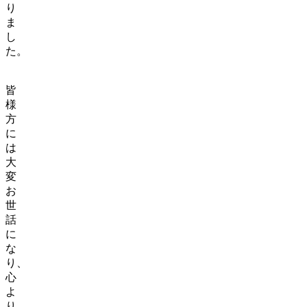
り
ま
し
た。
皆
様
方
に
は
大
変
お
世
話
に
な
り、
心
よ
り