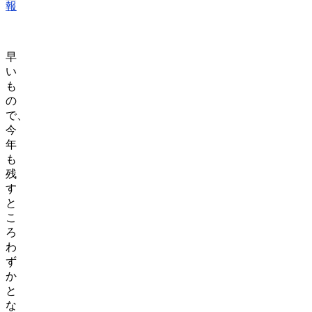
報
早
い
も
の
で、
今
年
も
残
す
と
こ
ろ
わ
ず
か
と
な