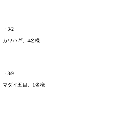
・3/2
カワハギ、4名様
・3/9
マダイ五目、1名様