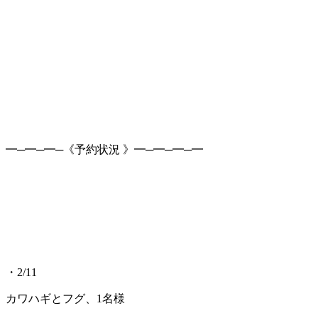
━─━─━─《予約状況 》━─━─━─━
・2/11
カワハギとフグ、1名様