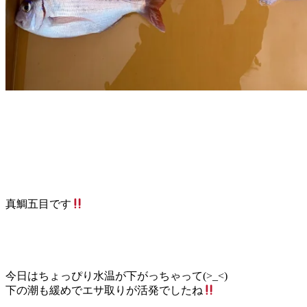
真鯛五目です
今日はちょっぴり水温が下がっちゃって(>_<)
下の潮も緩めでエサ取りが活発でしたね