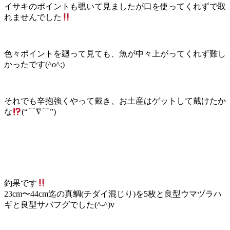
イサキのポイントも覗いて見ましたが口を使ってくれずで取
れませんでした
色々ポイントを廻って見ても、魚が中々上がってくれず難し
かったです(^o^;)
それでも辛抱強くやって戴き、お土産はゲットして戴けたか
な
(“⌒∇⌒”)
釣果です
23cm〜44cm迄の真鯛(チダイ混じり)を5枚と良型ウマヅラハ
ギと良型サバフグでした(^-^)v