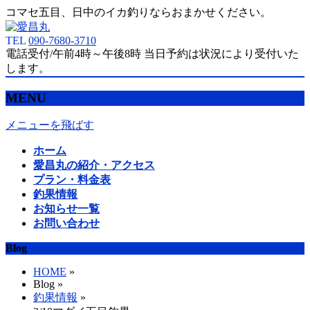
コマセ五目、日中のイカ釣りならおまかせください。
TEL
090-7680-3710
電話受付/午前4時～午後8時 当日予約は状況により受付いた
します。
MENU
メニューを飛ばす
ホーム
愛昌丸の紹介・アクセス
プラン・料金表
釣果情報
お知らせ一覧
お問い合わせ
Blog
HOME
»
Blog »
釣果情報
»