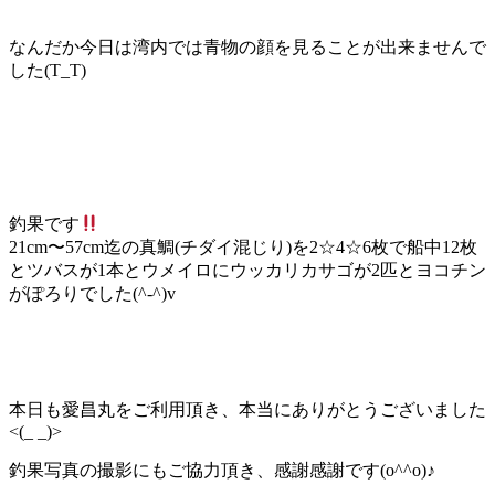
なんだか今日は湾内では青物の顔を見ることが出来ませんで
した(T_T)
釣果です
21cm〜57cm迄の真鯛(チダイ混じり)を2☆4☆6枚で船中12枚
とツバスが1本とウメイロにウッカリカサゴが2匹とヨコチン
がぽろりでした(^-^)v
本日も愛昌丸をご利用頂き、本当にありがとうございました
<(_ _)>
釣果写真の撮影にもご協力頂き、感謝感謝です(o^^o)♪