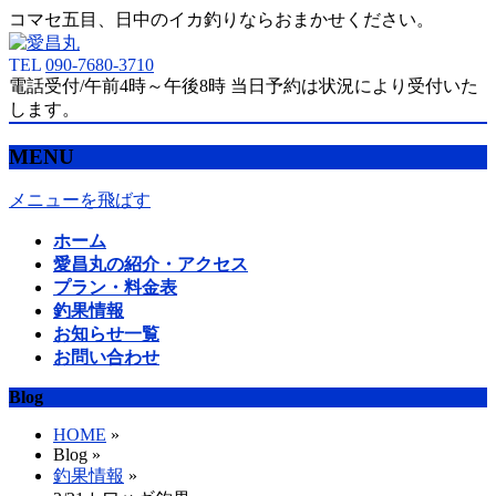
コマセ五目、日中のイカ釣りならおまかせください。
TEL
090-7680-3710
電話受付/午前4時～午後8時 当日予約は状況により受付いた
します。
MENU
メニューを飛ばす
ホーム
愛昌丸の紹介・アクセス
プラン・料金表
釣果情報
お知らせ一覧
お問い合わせ
Blog
HOME
»
Blog »
釣果情報
»