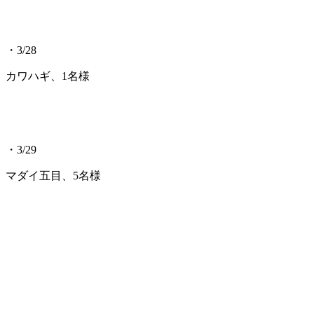
・3/28
カワハギ、1名様
・3/29
マダイ五目、5名様