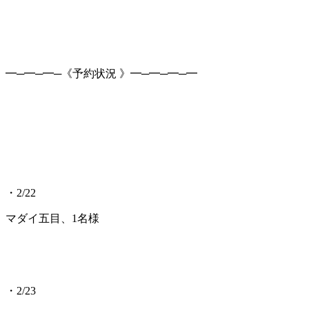
━─━─━─《予約状況 》━─━─━─━
・2/22
マダイ五目、1名様
・2/23