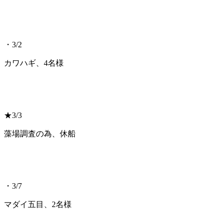
・3/2
カワハギ、4名様
★3/3
藻場調査の為、休船
・3/7
マダイ五目、2名様