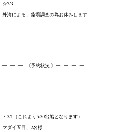
☆3/3
外湾による、藻場調査の為お休みします
━─━─━─《予約状況 》━─━─━─━
・3/1（これより5:30出船となります）
マダイ五目、2名様