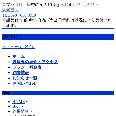
コマセ五目、日中のイカ釣りならおまかせください。
TEL
090-7680-3710
電話受付/午前4時～午後8時 当日予約は状況により受付いた
します。
MENU
メニューを飛ばす
ホーム
愛昌丸の紹介・アクセス
プラン・料金表
釣果情報
お知らせ一覧
お問い合わせ
Blog
HOME
»
Blog »
釣果情報
»