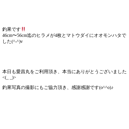
釣果です
46cm〜56cm迄のヒラメが4枚とマトウダイにオオモンハタで
した(^-^)v
本日も愛昌丸をご利用頂き、本当にありがとうございました
<(_ _)>
釣果写真の撮影にもご協力頂き、感謝感謝です(o^^o)♪