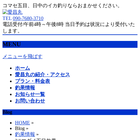
コマセ五目、日中のイカ釣りならおまかせください。
TEL
090-7680-3710
電話受付/午前4時～午後8時 当日予約は状況により受付いた
します。
MENU
メニューを飛ばす
ホーム
愛昌丸の紹介・アクセス
プラン・料金表
釣果情報
お知らせ一覧
お問い合わせ
Blog
HOME
»
Blog »
釣果情報
»