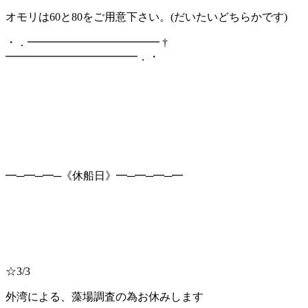
オモリは60と80をご用意下さい。(だいたいどちらかです)
・．━━━━━━━━━━━━ †
━━━━━━━━━━━━．・
━─━─━─《休船日》━─━─━─━
☆3/3
外湾による、藻場調査の為お休みします