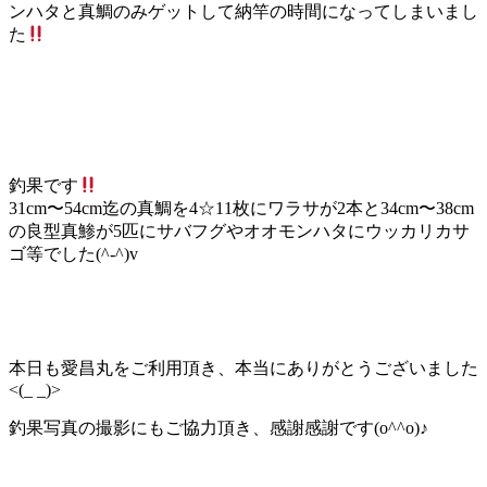
ンハタと真鯛のみゲットして納竿の時間になってしまいまし
た
釣果です
31cm〜54cm迄の真鯛を4☆11枚にワラサが2本と34cm〜38cm
の良型真鯵が5匹にサバフグやオオモンハタにウッカリカサ
ゴ等でした(^-^)v
本日も愛昌丸をご利用頂き、本当にありがとうございました
<(_ _)>
釣果写真の撮影にもご協力頂き、感謝感謝です(o^^o)♪