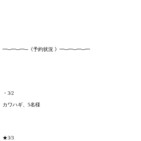
━─━─━─《予約状況 》━─━─━─━
・3/2
カワハギ、5名様
★3/3