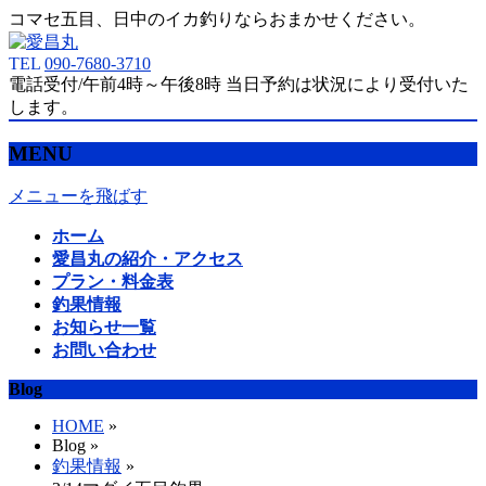
コマセ五目、日中のイカ釣りならおまかせください。
TEL
090-7680-3710
電話受付/午前4時～午後8時 当日予約は状況により受付いた
します。
MENU
メニューを飛ばす
ホーム
愛昌丸の紹介・アクセス
プラン・料金表
釣果情報
お知らせ一覧
お問い合わせ
Blog
HOME
»
Blog »
釣果情報
»