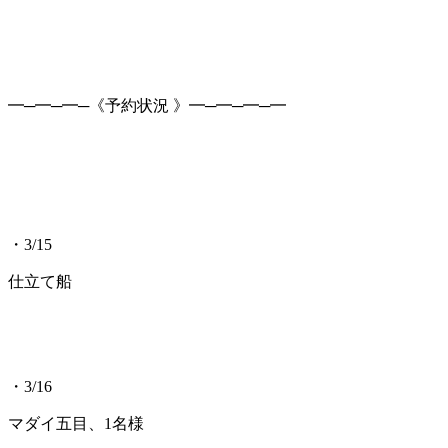
━─━─━─《予約状況 》━─━─━─━
・3/15
仕立て船
・3/16
マダイ五目、1名様