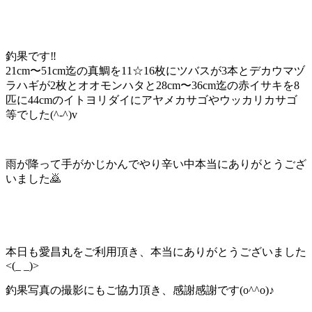
釣果です‼️
21cm〜51cm迄の真鯛を11☆16枚にツバスが3本とデカウマヅ
ラハギが2枚とオオモンハタと28cm〜36cm迄の赤イサキを8
匹に44cmのイトヨリダイにアヤメカサゴやウッカリカサゴ
等でした(^-^)v
雨が降って手がかじかんでやり辛い中本当にありがとうござ
いました🙇
本日も愛昌丸をご利用頂き、本当にありがとうございました
<(_ _)>
釣果写真の撮影にもご協力頂き、感謝感謝です(o^^o)♪