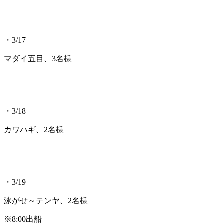
・3/17
マダイ五目、3名様
・3/18
カワハギ、2名様
・3/19
泳がせ～テンヤ、2名様
※8:00出船