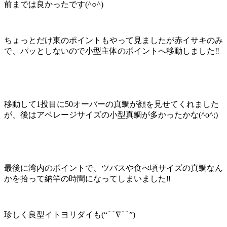
前までは良かったです(^○^)
ちょっとだけ東のポイントもやって見ましたが赤イサキのみ
で、パッとしないので小型主体のポイントへ移動しました‼️
移動して1投目に50オーバーの真鯛が顔を見せてくれました
が、後はアベレージサイズの小型真鯛が多かったかな(^o^;)
最後に湾内のポイントで、ツバスや食べ頃サイズの真鯛なん
かを拾って納竿の時間になってしまいました‼️
珍しく良型イトヨリダイも(“⌒∇⌒”)