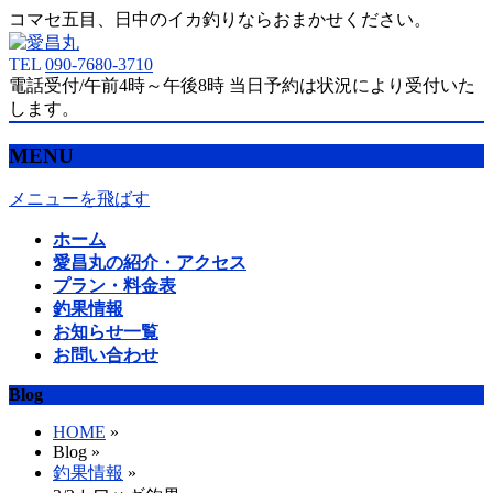
コマセ五目、日中のイカ釣りならおまかせください。
TEL
090-7680-3710
電話受付/午前4時～午後8時 当日予約は状況により受付いた
します。
MENU
メニューを飛ばす
ホーム
愛昌丸の紹介・アクセス
プラン・料金表
釣果情報
お知らせ一覧
お問い合わせ
Blog
HOME
»
Blog »
釣果情報
»