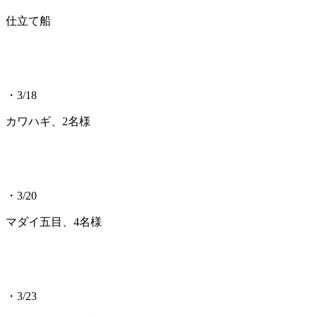
仕立て船
・3/18
カワハギ、2名様
・3/20
マダイ五目、4名様
・3/23