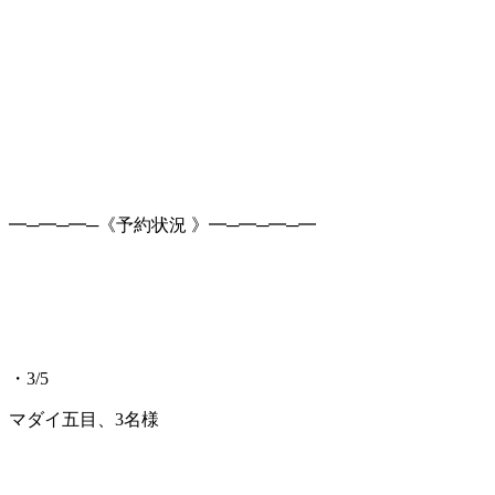
━─━─━─《予約状況 》━─━─━─━
・3/5
マダイ五目、3名様