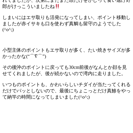
れてましたが、次第にまたまた頭だけをかじって食い逃げ野
郎がけっこういましたね
しまいにはエサ取りも活発になってしまい、ポイント移動し
ましたが赤イサキも口を使わず真鯛も留守のようでした
(^o^;)
小型主体のポイントもエサ取りが多く、たい焼きサイズが多
かったかな(“⌒∇⌒”)
その後沖のポイントに戻っても30cm前後がなんとか顔を見
せてくれましたが、後が続かないので湾内に走りました。
いつものポイントも、かわいらしいチダイが当たってくれる
だけでパッとしないので、最後にちょこっとだけ真鯵をやっ
て納竿の時間になってしまいました(^o^;)