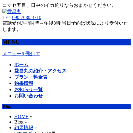
コマセ五目、日中のイカ釣りならおまかせください。
TEL
090-7680-3710
電話受付/午前4時～午後8時 当日予約は状況により受付いた
します。
MENU
メニューを飛ばす
ホーム
愛昌丸の紹介・アクセス
プラン・料金表
釣果情報
お知らせ一覧
お問い合わせ
Blog
HOME
»
Blog »
釣果情報
»