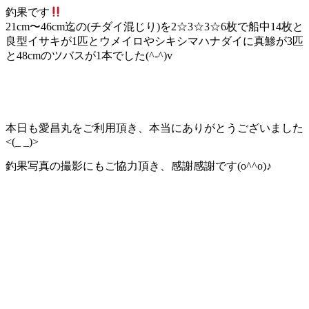
釣果です
21cm〜46cm迄の(チダイ混じり)を2☆3☆3☆6枚で船中14枚と
良型イサキが1匹とウメイロやシキシマハナダイに真鯵が3匹
と48cmのツバスが1本でした(^-^)v
本日も愛昌丸をご利用頂き、本当にありがとうございました
<(_ _)>
釣果写真の撮影にもご協力頂き、感謝感謝です(o^^o)♪