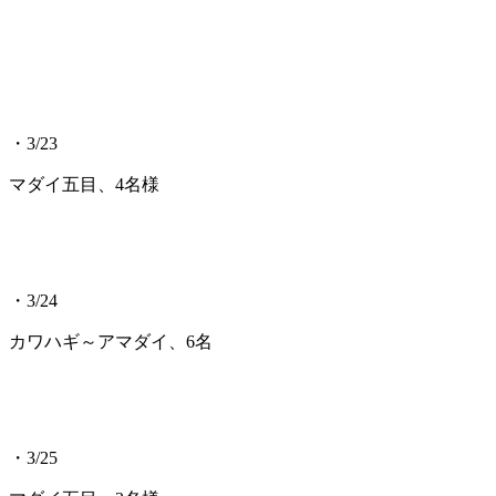
・3/23
マダイ五目、4名様
・3/24
カワハギ～アマダイ、6名
・3/25