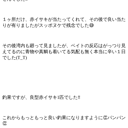
１ヶ所だけ、赤イサキが当たってくれて、その後で良い当た
りが有りましたがスッポヌケで残念でした😅
その後湾内も廻って見ましたが、ベイトの反応はがっつり見
えてるのに青物や真鯛も着いてる気配も無く本当に辛い１日
でした(T_T)
釣果ですが、良型赤イサキ1匹でした‼️
これからもっともっと良い釣果になりますように👏パンパン
👏