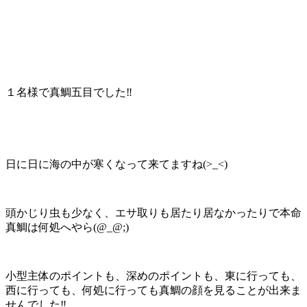
１名様で真鯛五目でした‼️
日に日に海の中が寒くなって来てますね(>_<)
頭かじり虫も少なく、エサ取りも居たり居なかったりで本命
真鯛は何処へやら(@_@;)
小型主体のポイントも、深めのポイントも、東に行っても、
西に行っても、何処に行っても真鯛の顔を見ることが出来ま
せんでした‼️