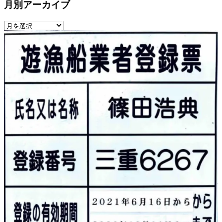
月別アーカイブ
月
別
ア
ー
カ
イ
ブ