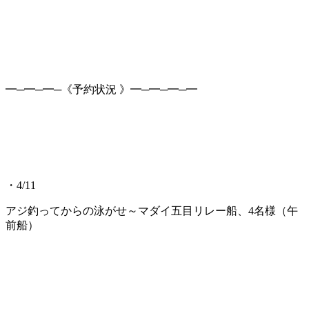
━─━─━─《予約状況 》━─━─━─━
・4/11
アジ釣ってからの泳がせ～マダイ五目リレー船、4名様（午
前船）