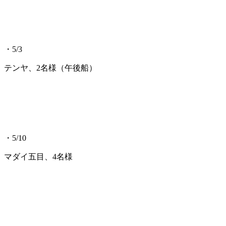
・5/3
テンヤ、2名様（午後船）
・5/10
マダイ五目、4名様