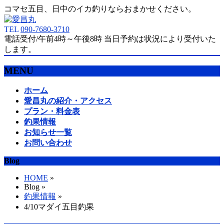
コマセ五目、日中のイカ釣りならおまかせください。
TEL
090-7680-3710
電話受付/午前4時～午後8時 当日予約は状況により受付いた
します。
MENU
メ
ホーム
ニ
愛昌丸の紹介・アクセス
ュ
プラン・料金表
ー
釣果情報
を
お知らせ一覧
飛
お問い合わせ
ば
Blog
す
HOME
»
Blog »
釣果情報
»
4/10マダイ五目釣果