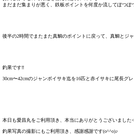
まだまだ集まりが悪く、鉄板ポイントを何度か流してぽつぽつ拾
後半の2時間でまたまた真鯛のポイントに戻って、真鯛とジャ
釣果です‼️
30cm〜42cmのジャンボイサキ迄を16匹と赤イサキに尾長グレと
本日も愛昌丸をご利用頂き、本当にありがとうございました<(_ 
釣果写真の撮影にもご利用頂き、感謝感謝です(o^^o)♪