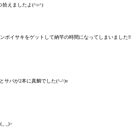
えましたよ(^○^)
ンボイサキをゲットして納竿の時間になってしまいました‼️
サバが2本に真鯛でした(^-^)v
_)>