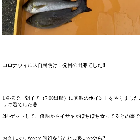
コロナウィルス自粛明け１発目の出船でした‼️
1名様で、朝イチ（7:00出船）に真鯛のポイントをやりま
サキ君でした😅
2匹ゲットして、僚船からイサキがぼちぼち食ってるとの事で
お久しぶりなので何処を当たれば良いのやら⁉️