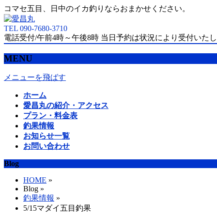
コマセ五目、日中のイカ釣りならおまかせください。
TEL 090-7680-3710
電話受付/午前4時～午後8時 当日予約は状況により受付いた
MENU
メニューを飛ばす
ホーム
愛昌丸の紹介・アクセス
プラン・料金表
釣果情報
お知らせ一覧
お問い合わせ
Blog
HOME
»
Blog »
釣果情報
»
5/15マダイ五目釣果