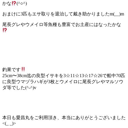
かな
(^○^)
おまけに3匹もエサ取りを退治して戴き助かりましたm(__)m
尾長グレやウメイロ等魚種も豊富でお土産にはなったかな
釣果です
25cm〜38cm迄の良型イサキを3☆11☆13☆17☆26で船中70匹
に良型ウマヅラハギが3枚とウメイロに尾長グレやマルソウ
ダ等でした(^-^)v
本日も愛昌丸をご利用頂き、本当にありがとうございました
<(_ _)>