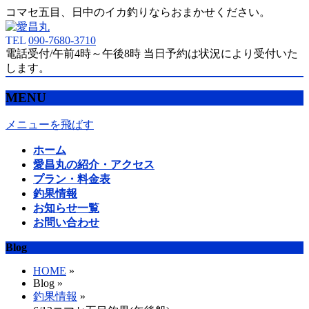
コマセ五目、日中のイカ釣りならおまかせください。
TEL
090-7680-3710
電話受付/午前4時～午後8時 当日予約は状況により受付いた
します。
MENU
メニューを飛ばす
ホーム
愛昌丸の紹介・アクセス
プラン・料金表
釣果情報
お知らせ一覧
お問い合わせ
Blog
HOME
»
Blog »
釣果情報
»