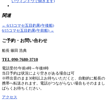
いウィンドウで開きます)
関連
←
6/13コマセ五目釣果(午後船)
6/15コマセ五目釣果(午前船)
→
ご予約・お問い合わせ
船長 篠田 浩典
TEL 090-7680-3710
電話受付/午前4時～午後8時
当日予約は状況により空きがある場合は可
※呼出音のまま30秒以上お待ちいただくと、自動的に船長の
携帯へ転送されます。電話がつながらない場合もそのままし
ばらくお待ちください。
アクセス