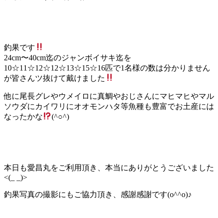
釣果です
24cm〜40cm迄のジャンボイサキ迄を
10☆11☆12☆12☆13☆15☆16匹で1名様の数は分かりません
が皆さんツ抜けて戴けました
他に尾長グレやウメイロに真鯛やおじさんにマヒマヒやマル
ソウダにカイワリにオオモンハタ等魚種も豊富でお土産には
なったかな
(^○^)
本日も愛昌丸をご利用頂き、本当にありがとうございました
<(_ _)>
釣果写真の撮影にもご協力頂き、感謝感謝です(o^^o)♪