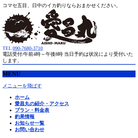
コマセ五目、日中のイカ釣りならおまかせください。
TEL
090-7680-3710
電話受付/午前4時～午後8時 当日予約は状況により受付いた
します。
MENU
メニューを飛ばす
ホーム
愛昌丸の紹介・アクセス
プラン・料金表
釣果情報
お知らせ一覧
お問い合わせ