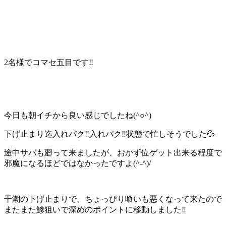
2名様でコマセ五目です‼️
今日も朝イチから良い感じでしたね(^○^)
下げ止まり迄入れパク‼️入れパク‼️状態で忙しそうでした💦
途中サバも廻って来ましたが、おかず位ゲット出来る程度で
邪魔になるほどではなかったですよ(^-^)/
干潮の下げ止まりで、ちょっぴり喰いも悪くなって来たので
またまた鯵狙いで深めのポイントに移動しました‼️