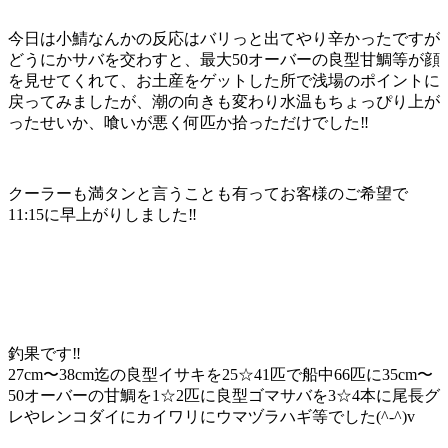
今日は小鯖なんかの反応はバリっと出てやり辛かったですが
どうにかサバを交わすと、最大50オーバーの良型甘鯛等が顔
を見せてくれて、お土産をゲットした所で浅場のポイントに
戻ってみましたが、潮の向きも変わり水温もちょっぴり上が
ったせいか、喰いが悪く何匹か拾っただけでした‼️
クーラーも満タンと言うことも有ってお客様のご希望で
11:15に早上がりしました‼️
釣果です‼️
27cm〜38cm迄の良型イサキを25☆41匹で船中66匹に35cm〜
50オーバーの甘鯛を1☆2匹に良型ゴマサバを3☆4本に尾長グ
レやレンコダイにカイワリにウマヅラハギ等でした(^-^)v