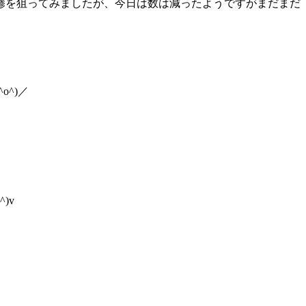
鯵を狙ってみましたが、今日は数は減ったようですがまだまだ
^)／
)v