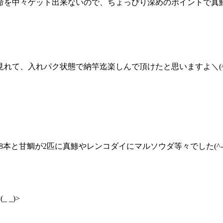
命を中々ゲット出来ないので、ちょっぴり深めのポイントで真
れて、入れパク状態で納竿迄楽しんで頂けたと思いますよ＼(^o
が8本と甘鯛が2匹に真鯵やレンコダイにマルソウダ等々でした(^-^
_)>