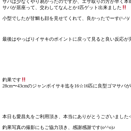
サバは少なくやり易かったのですが、エサ取りの方が早く本
サバが居座って、交わしてなんとか1匹ゲット出来ました
小型でしたが甘鯛も顔を見せてくれて、良かったでーす(^-^)/
最後はやっぱりイサキのポイントに戻って見ると良い反応が見
釣果です
28cm〜43cmのジャンボイサキ迄を16☆16匹に良型ゴマサバ
本日も愛昌丸をご利用頂き、本当にありがとうございました<(_ 
釣果写真の撮影にもご協力頂き、感謝感謝です(o^^o)♪