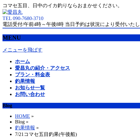
コマセ五目、日中のイカ釣りならおまかせください。
TEL 090-7680-3710
電話受付/午前4時～午後8時 当日予約は状況により受付いた
MENU
メニューを飛ばす
ホーム
愛昌丸の紹介・アクセス
プラン・料金表
釣果情報
お知らせ一覧
お問い合わせ
Blog
HOME
»
Blog »
釣果情報
»
7/21コマセ五目釣果(午後船)