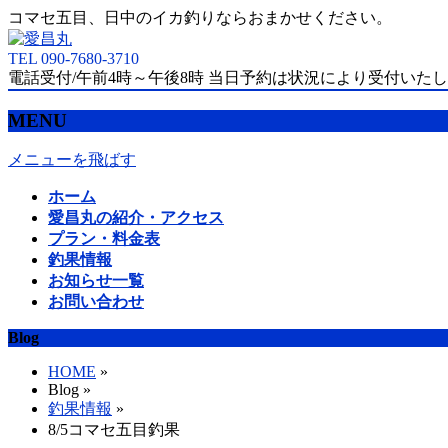
コマセ五目、日中のイカ釣りならおまかせください。
TEL 090-7680-3710
電話受付/午前4時～午後8時 当日予約は状況により受付いた
MENU
メニューを飛ばす
ホーム
愛昌丸の紹介・アクセス
プラン・料金表
釣果情報
お知らせ一覧
お問い合わせ
Blog
HOME
»
Blog »
釣果情報
»
8/5コマセ五目釣果