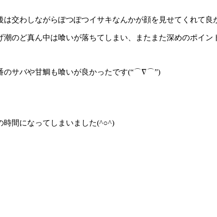
交わしながらぽつぽつイサキなんかが顔を見せてくれて良かった
げ潮のど真ん中は喰いが落ちてしまい、またまた深めのポイン
サバや甘鯛も喰いが良かったです(“⌒∇⌒”)
間になってしまいました(^○^)