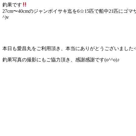
釣果です
27cm〜40cmのジャンボイサキ迄を6☆15匹で船中21匹にゴ
^)v
本日も愛昌丸をご利用頂き、本当にありがとうございました<(_ 
釣果写真の撮影にもご協力頂き、感謝感謝です(o^^o)♪