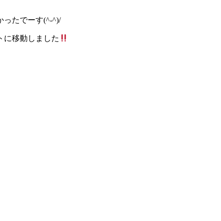
でーす(^-^)/
トに移動しました