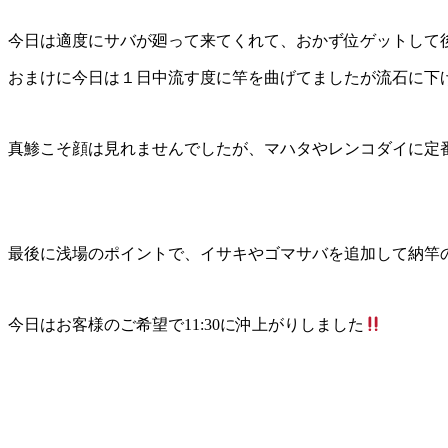
今日は適度にサバが廻って来てくれて、おかず位ゲットして後は
おまけに今日は１日中流す度に竿を曲げてましたが流石に下
真鯵こそ顔は見れませんでしたが、マハタやレンコダイに定番の
最後に浅場のポイントで、イサキやゴマサバを追加して納竿の時
今日はお客様のご希望で11:30に沖上がりしました