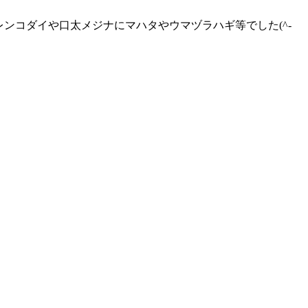
2匹にレンコダイや口太メジナにマハタやウマヅラハギ等でした(^-