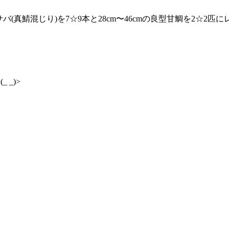
マサバ(真鯖混じり)を7☆9本と28cm〜46cmの良型甘鯛を2☆
_)>