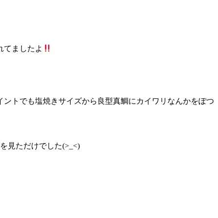
れてましたよ
イントでも塩焼きサイズから良型真鯛にカイワリなんかをぽつ
ただけでした(>_<)