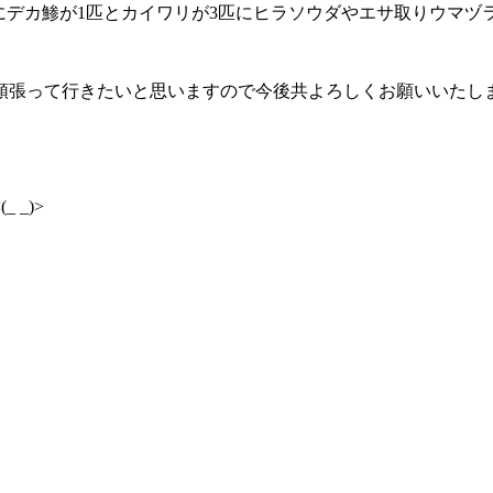
匹にデカ鯵が1匹とカイワリが3匹にヒラソウダやエサ取りウマヅラハ
頑張って行きたいと思いますので今後共よろしくお願いいたし
_)>