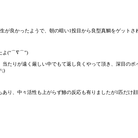
先生が良かったようで、朝の暗い1投目から良型真鯛をゲットさ
(“⌒∇⌒”)
、当たりが遠く厳しい中でもて返し良くやって頂き、深目のポ
^;)
あり、中々活性も上がらず鯵の反応も有りましたが1匹だけ顔を見