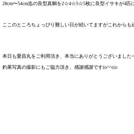
28cm〜54cm迄の良型真鯛を2☆4☆5☆5枚に良型イサキが4
ここのところちょっぴり難しい日が続いてますがこれからも
本日も愛昌丸をご利用頂き、本当にありがとうございました<(_ 
釣果写真の撮影にもご協力頂き、感謝感謝です(o^^o)♪