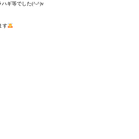
ギ等でした(^-^)v
ます