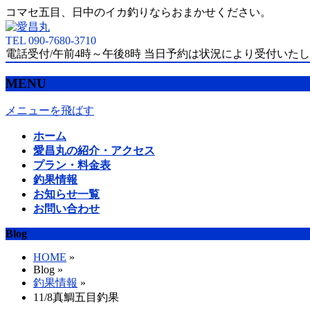
コマセ五目、日中のイカ釣りならおまかせください。
TEL 090-7680-3710
電話受付/午前4時～午後8時 当日予約は状況により受付いた
MENU
メニューを飛ばす
ホーム
愛昌丸の紹介・アクセス
プラン・料金表
釣果情報
お知らせ一覧
お問い合わせ
Blog
HOME
»
Blog »
釣果情報
»
11/8真鯛五目釣果