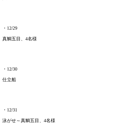
・12/29
真鯛五目、4名様
・12/30
仕立船
・12/31
泳がせ～真鯛五目、4名様