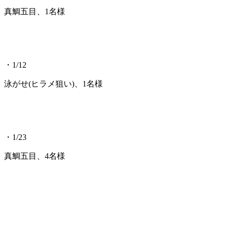
真鯛五目、1名様
・1/12
泳がせ(ヒラメ狙い)、1名様
・1/23
真鯛五目、4名様