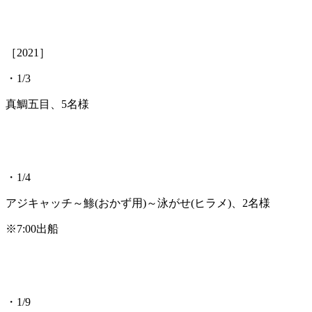
［2021］
・1/3
真鯛五目、5名様
・1/4
アジキャッチ～鯵(おかず用)～泳がせ(ヒラメ)、2名様
※7:00出船
・1/9