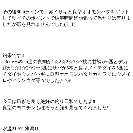
その後80mラインで、赤イサキと良型オオモンハタをゲット
して朝イチのポイントで納竿時間迄頑張って当たりは有りま
したが顔を見れませんでした(T_T)
釣果です‼️
23cm〜49cm迄の真鯛が1☆2☆2☆3☆3枚に甘鯛が6匹とデカ
鯵が1☆1☆2☆2☆3匹にサバが5本と良型メイチダイを5匹に
チダイやウスバハギに良型オオモンハタとカイワリにウメイ
ロやヒラソウダ等々でした(^-^)v
今日は凪ぎも良く絶好の釣り日和でしたよ‼️
良型のヨコチンもぽろっと顔を見せてくれました‼️
水温21.5℃薄濁り