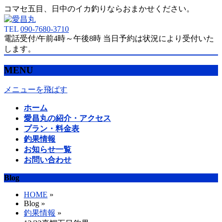
コマセ五目、日中のイカ釣りならおまかせください。
TEL
090-7680-3710
電話受付/午前4時～午後8時 当日予約は状況により受付いた
します。
MENU
メニューを飛ばす
ホーム
愛昌丸の紹介・アクセス
プラン・料金表
釣果情報
お知らせ一覧
お問い合わせ
Blog
HOME
»
Blog »
釣果情報
»