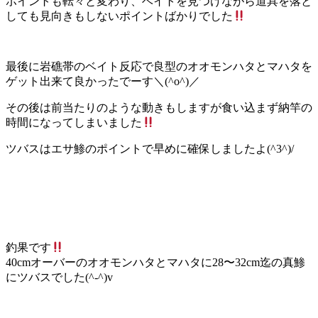
ポイントも転々と変わり、ベイトを見つけながら道具を落と
しても見向きもしないポイントばかりでした
最後に岩礁帯のベイト反応で良型のオオモンハタとマハタを
ゲット出来て良かったでーす＼(^o^)／
その後は前当たりのような動きもしますが食い込まず納竿の
時間になってしまいました
ツバスはエサ鯵のポイントで早めに確保しましたよ(^3^)/
釣果です
40cmオーバーのオオモンハタとマハタに28〜32cm迄の真鯵
にツバスでした(^-^)v