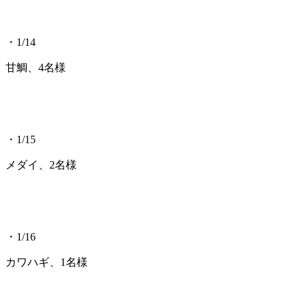
・1/14
甘鯛、4名様
・1/15
メダイ、2名様
・1/16
カワハギ、1名様