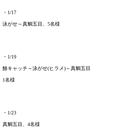
・1/17
泳がせ～真鯛五目、5名様
・1/19
鯵キャッチ～泳がせ(ヒラメ)～真鯛五目
1名様
・1/23
真鯛五目、4名様