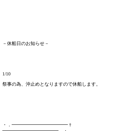
－休船日のお知らせ－
1/10
祭事の為、沖止めとなりますので休船します。
・．━━━━━━━━━━━━ †
━━━━━━━━━━━━．・