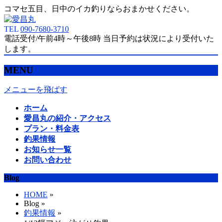
コマセ五目、日中のイカ釣りならおまかせください。
TEL
090-7680-3710
電話受付/午前4時～午後8時 当日予約は状況により受付いた
します。
MENU
メニューを飛ばす
ホーム
愛昌丸の紹介・アクセス
プラン・料金表
釣果情報
お知らせ一覧
お問い合わせ
Blog
HOME
»
Blog »
釣果情報
»