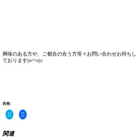
興味のある方や、ご都合の合う方等々お問い合わせお待ちし
ております(o^^o)♪
共有:
ク
Facebook
リ
で
ッ
共
ク
有
し
す
関連
て
る
Twitter
に