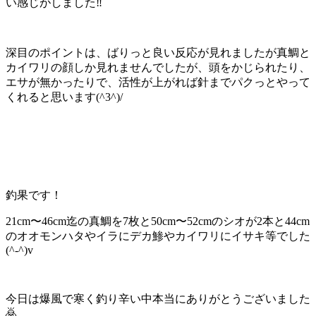
い感じがしました‼️
深目のポイントは、ばりっと良い反応が見れましたが真鯛と
カイワリの顔しか見れませんでしたが、頭をかじられたり、
エサが無かったりで、活性が上がれば針までパクっとやって
くれると思います(^3^)/
釣果です！
21cm〜46cm迄の真鯛を7枚と50cm〜52cmのシオが2本と44cm
のオオモンハタやイラにデカ鯵やカイワリにイサキ等でした
(^-^)v
今日は爆風で寒く釣り辛い中本当にありがとうございました
🙇