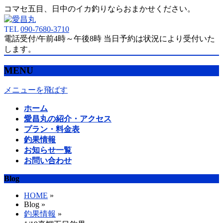
コマセ五目、日中のイカ釣りならおまかせください。
TEL
090-7680-3710
電話受付/午前4時～午後8時 当日予約は状況により受付いた
します。
MENU
メニューを飛ばす
ホーム
愛昌丸の紹介・アクセス
プラン・料金表
釣果情報
お知らせ一覧
お問い合わせ
Blog
HOME
»
Blog »
釣果情報
»