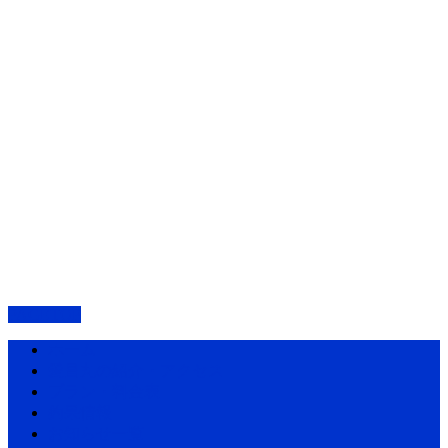
PAGETOP
ホーム
愛昌丸の紹介・アクセス
プラン・料金表
釣果情報
お知らせ一覧