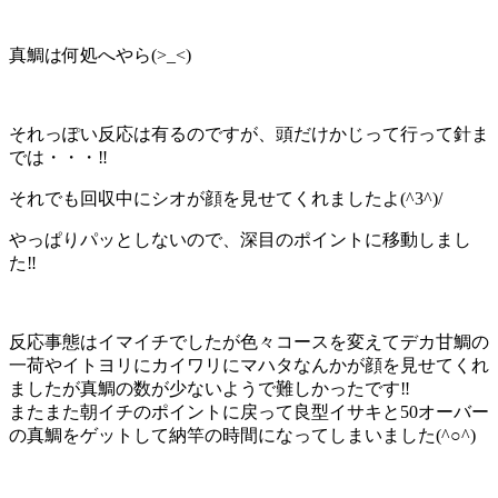
真鯛は何処へやら(>_<)
それっぽい反応は有るのですが、頭だけかじって行って針ま
では・・・‼️
それでも回収中にシオが顔を見せてくれましたよ(^3^)/
やっぱりパッとしないので、深目のポイントに移動しまし
た‼️
反応事態はイマイチでしたが色々コースを変えてデカ甘鯛の
一荷やイトヨリにカイワリにマハタなんかが顔を見せてくれ
ましたが真鯛の数が少ないようで難しかったです‼️
またまた朝イチのポイントに戻って良型イサキと50オーバー
の真鯛をゲットして納竿の時間になってしまいました(^○^)