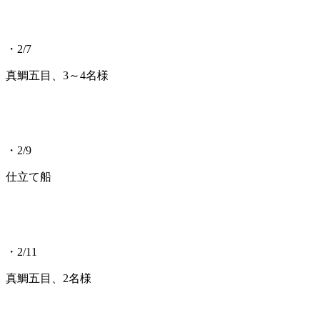
・2/7
真鯛五目、3～4名様
・2/9
仕立て船
・2/11
真鯛五目、2名様