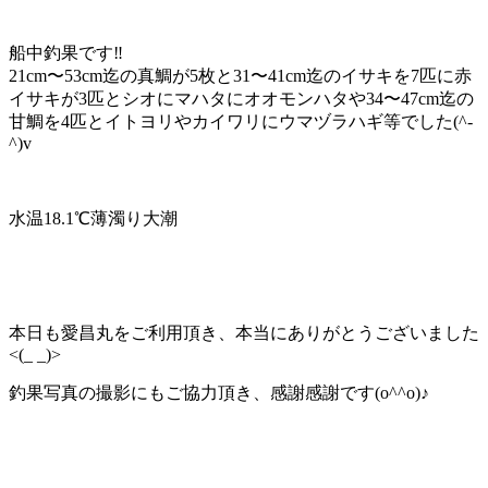
船中釣果です‼️
21cm〜53cm迄の真鯛が5枚と31〜41cm迄のイサキを7匹に赤
イサキが3匹とシオにマハタにオオモンハタや34〜47cm迄の
甘鯛を4匹とイトヨリやカイワリにウマヅラハギ等でした(^-
^)v
水温18.1℃薄濁り大潮
本日も愛昌丸をご利用頂き、本当にありがとうございました
<(_ _)>
釣果写真の撮影にもご協力頂き、感謝感謝です(o^^o)♪