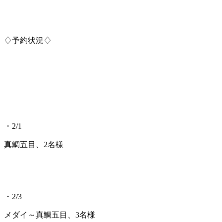
♢予約状況♢
・2/1
真鯛五目、2名様
・2/3
メダイ～真鯛五目、3名様