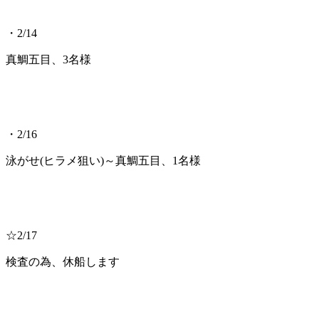
・2/14
真鯛五目、3名様
・2/16
泳がせ(ヒラメ狙い)～真鯛五目、1名様
☆2/17
検査の為、休船します