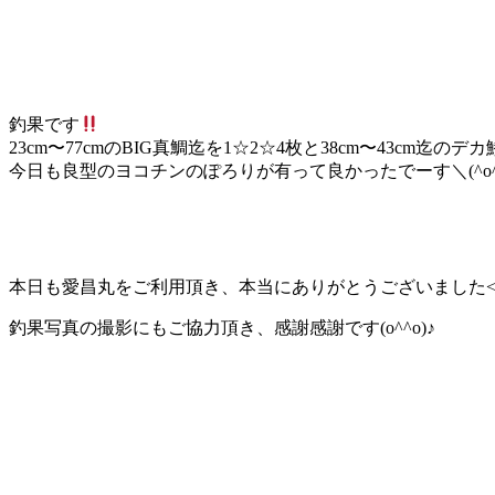
釣果です
23cm〜77cmのBIG真鯛迄を1☆2☆4枚と38cm〜43cm迄
今日も良型のヨコチンのぽろりが有って良かったでーす＼(^o^
本日も愛昌丸をご利用頂き、本当にありがとうございました<(_ 
釣果写真の撮影にもご協力頂き、感謝感謝です(o^^o)♪