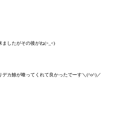
したがその後がね(>_<)
カ鯵が喰ってくれて良かったでーす＼(^o^)／