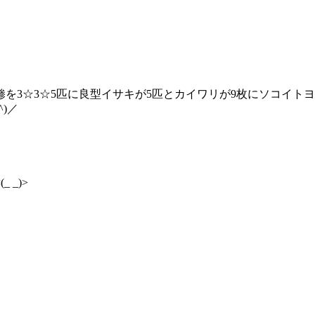
のデカ鯵を3☆3☆5匹に良型イサキが5匹とカイワリが9枚にソコイトヨリ
)／
_)>