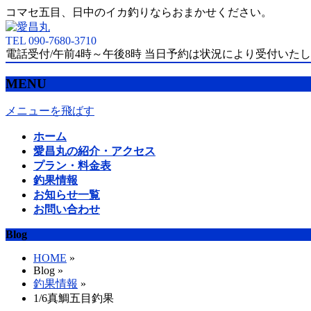
コマセ五目、日中のイカ釣りならおまかせください。
TEL 090-7680-3710
電話受付/午前4時～午後8時 当日予約は状況により受付いた
MENU
メニューを飛ばす
ホーム
愛昌丸の紹介・アクセス
プラン・料金表
釣果情報
お知らせ一覧
お問い合わせ
Blog
HOME
»
Blog »
釣果情報
»
1/6真鯛五目釣果