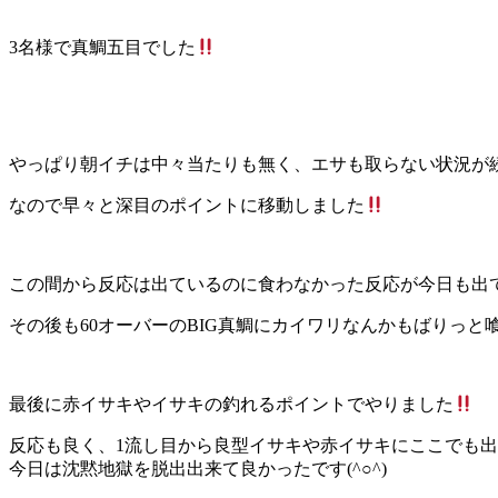
3名様で真鯛五目でした
やっぱり朝イチは中々当たりも無く、エサも取らない状況が続い
なので早々と深目のポイントに移動しました
この間から反応は出ているのに食わなかった反応が今日も出て
その後も60オーバーのBIG真鯛にカイワリなんかもばりっと
最後に赤イサキやイサキの釣れるポイントでやりました
反応も良く、1流し目から良型イサキや赤イサキにここでも出ました
今日は沈黙地獄を脱出出来て良かったです(^○^)