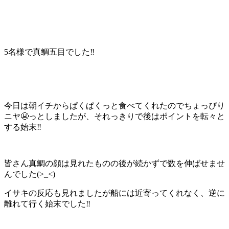
5名様で真鯛五目でした‼️
今日は朝イチからぱくぱくっと食べてくれたのでちょっぴり
ニヤ😬っとしましたが、それっきりで後はポイントを転々と
する始末‼️
皆さん真鯛の顔は見れたものの後が続かずで数を伸ばせませ
んでした(>_<)
イサキの反応も見れましたが船には近寄ってくれなく、逆に
離れて行く始末でした‼️