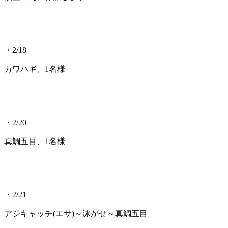
・2/18
カワハギ、1名様
・2/20
真鯛五目、1名様
・2/21
アジキャッチ(エサ)～泳がせ～真鯛五目