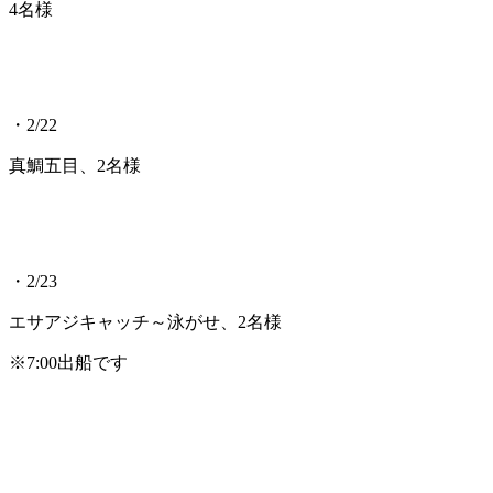
4名様
・2/22
真鯛五目、2名様
・2/23
エサアジキャッチ～泳がせ、2名様
※7:00出船です