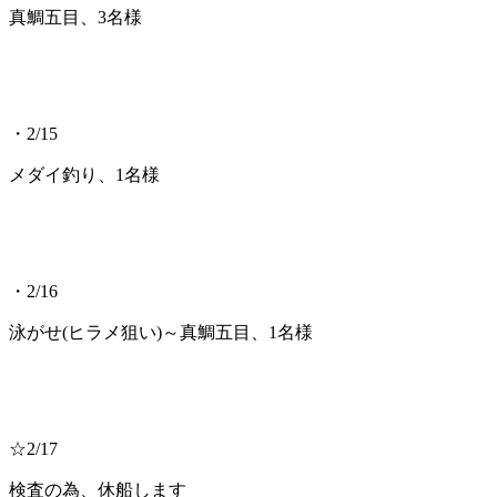
真鯛五目、3名様
・2/15
メダイ釣り、1名様
・2/16
泳がせ(ヒラメ狙い)～真鯛五目、1名様
☆2/17
検査の為、休船します