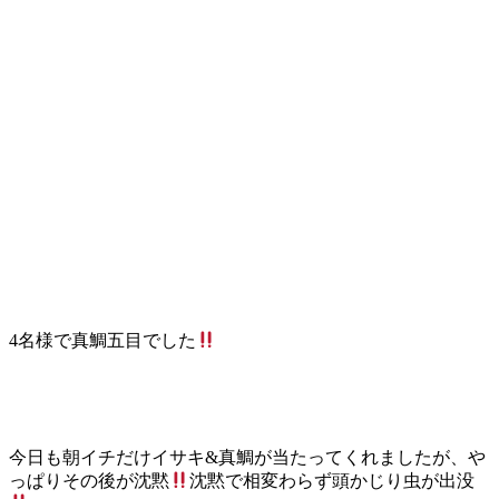
4名様で真鯛五目でした
今日も朝イチだけイサキ&真鯛が当たってくれましたが、や
っぱりその後が沈黙
沈黙で相変わらず頭かじり虫が出没