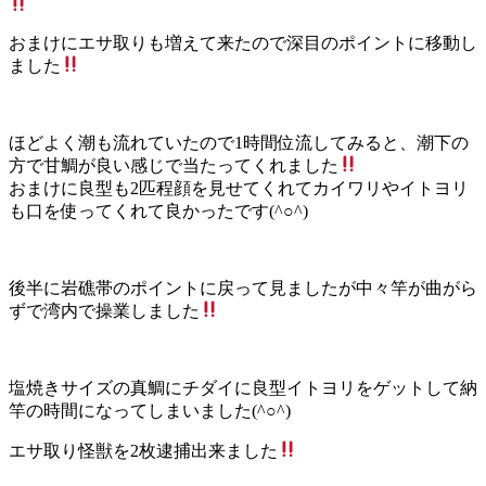
おまけにエサ取りも増えて来たので深目のポイントに移動し
ました
ほどよく潮も流れていたので1時間位流してみると、潮下の
方で甘鯛が良い感じで当たってくれました
おまけに良型も2匹程顔を見せてくれてカイワリやイトヨリ
も口を使ってくれて良かったです(^○^)
後半に岩礁帯のポイントに戻って見ましたが中々竿が曲がら
ずで湾内で操業しました
塩焼きサイズの真鯛にチダイに良型イトヨリをゲットして納
竿の時間になってしまいました(^○^)
エサ取り怪獣を2枚逮捕出来ました