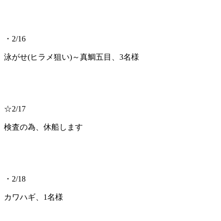
・2/16
泳がせ(ヒラメ狙い)～真鯛五目、3名様
☆2/17
検査の為、休船します
・2/18
カワハギ、1名様