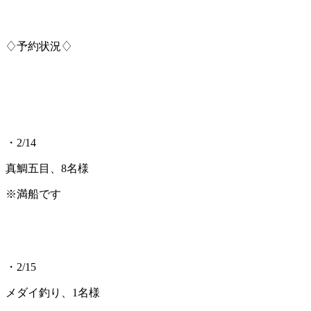
♢予約状況♢
・2/14
真鯛五目、8名様
※満船です
・2/15
メダイ釣り、1名様