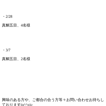
・2/28
真鯛五目、4名様
・3/7
真鯛五目、2名様
興味のある方や、ご都合の合う方等々お問い合わせお待ちし
ております(o^^o)♪