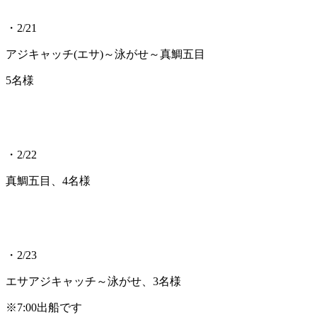
・2/21
アジキャッチ(エサ)～泳がせ～真鯛五目
5名様
・2/22
真鯛五目、4名様
・2/23
エサアジキャッチ～泳がせ、3名様
※7:00出船です