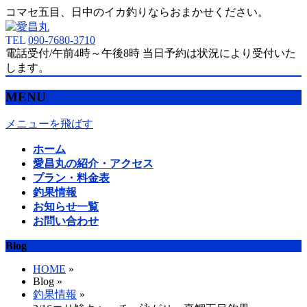
コマセ五目、日中のイカ釣りならおまかせください。
TEL
090-7680-3710
電話受付/午前4時～午後8時 当日予約は状況により受付いた
します。
MENU
メニューを飛ばす
ホーム
愛昌丸の紹介・アクセス
プラン・料金表
釣果情報
お知らせ一覧
お問い合わせ
Blog
HOME
»
Blog »
釣果情報
»