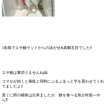
3名様でエサ鯵ゲットからの泳がせ&真鯛五目でした‼️
エサ鯵は裏切りませんね🤗
コマセが効くと着低と同時にぶるぶるっと竿を震わせてくれ
てましたよ‼️
直ぐに餌の確保は出来ましたが、鯵を食べる魚が何処へや
ら⁉️