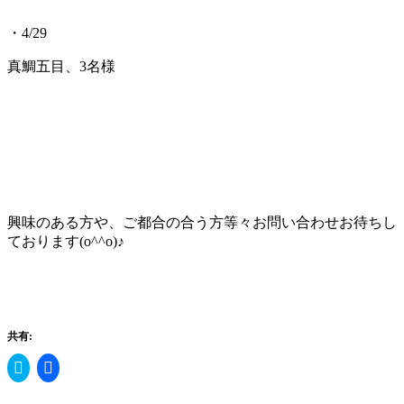
・4/29
真鯛五目、3名様
興味のある方や、ご都合の合う方等々お問い合わせお待ちし
ております(o^^o)♪
共有:
ク
Facebook
リ
で
ッ
共
ク
有