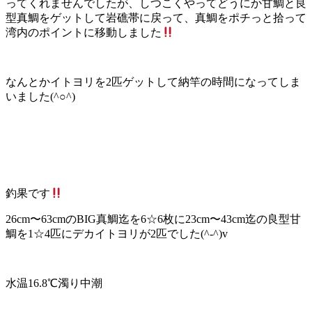
ってくれませんでしたが、しつこくやってどうにか甘鯛と良
型真鯛をゲットして岩礁帯に戻って、真鯛をポチっと拾って
湾内のポイントに移動しました
なんとかイトヨリを2匹ゲットして納竿の時間になってしま
いました(^○^)
釣果です
26cm〜63cmのBIG真鯛迄を6☆6枚に23cm〜43cm迄の良型甘
鯛を1☆4匹にデカイトヨリが2匹でした(^-^)v
水温16.8℃濁り中潮