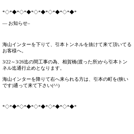
*◇*◆*◇*◆*◇*◆*◇*◆*◇*◆*
— お知らせ–
海山インターを下りて、引本トンネルを抜けて来て頂いてる
お客様へ。
3/22～3/26迄の間工事の為、相賀橋(渡った所)から引本トン
ネル迄通行止めとなります。
海山インターを降りて右へ来られる方は、引本の町を(狭い
です)通って来て下さい(^^)
*◇*◆*◇*◆*◇*◆*◇*◆*◇*◆*