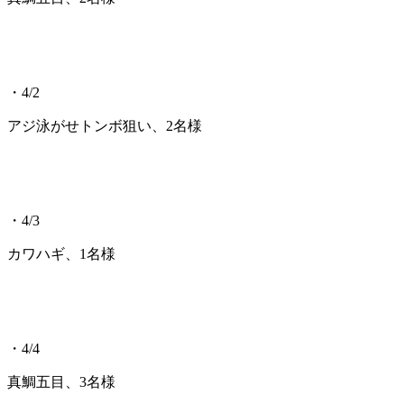
・4/2
アジ泳がせトンボ狙い、2名様
・4/3
カワハギ、1名様
・4/4
真鯛五目、3名様