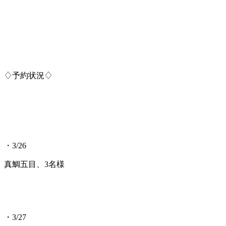
♢予約状況♢
・3/26
真鯛五目、3名様
・3/27