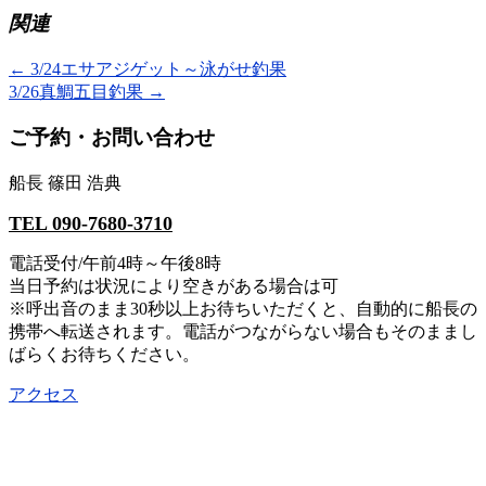
し
す
関連
て
る
Twitter
に
で
は
共
ク
←
3/24エサアジゲット～泳がせ釣果
有
リ
3/26真鯛五目釣果
→
(新
ッ
し
ク
い
し
ご予約・お問い合わせ
ウ
て
ィ
く
ン
だ
ド
さ
船長 篠田 浩典
ウ
い
で
(新
開
し
TEL 090-7680-3710
き
い
ま
ウ
電話受付/午前4時～午後8時
す)
ィ
ン
当日予約は状況により空きがある場合は可
ド
ウ
※呼出音のまま30秒以上お待ちいただくと、自動的に船長の
で
携帯へ転送されます。電話がつながらない場合もそのままし
開
き
ばらくお待ちください。
ま
す)
アクセス