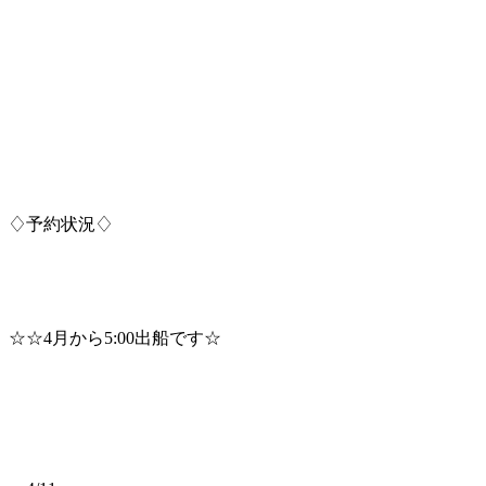
♢予約状況♢
☆☆4月から5:00出船です☆