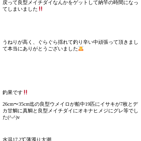
戻って良型メイチダイなんかをゲットして納竿の時間になっ
てしまいました
うねりが高く、ぐらぐら揺れて釣り辛い中頑張って頂きまし
て本当にありがとうございました
釣果です
26cm〜35cm迄の良型ウメイロが船中19匹にイサキが7枚とデ
カ甘鯛に真鯛と良型メイチダイにオキナヒメジにグレ等でし
た(^-^)v
水温17.2℃薄濁り大潮