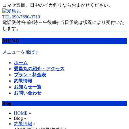
コマセ五目、日中のイカ釣りならおまかせください。
TEL
090-7680-3710
電話受付/午前4時～午後8時 当日予約は状況により受付いた
します。
MENU
メニューを飛ばす
ホーム
愛昌丸の紹介・アクセス
プラン・料金表
釣果情報
お知らせ一覧
お問い合わせ
Blog
HOME
»
Blog »
釣果情報
»