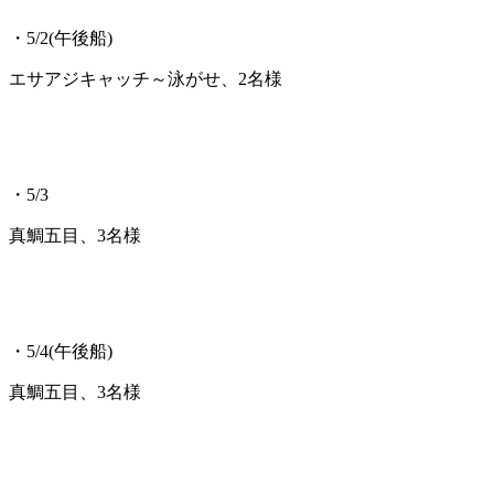
・5/2(午後船)
エサアジキャッチ～泳がせ、2名様
・5/3
真鯛五目、3名様
・5/4(午後船)
真鯛五目、3名様