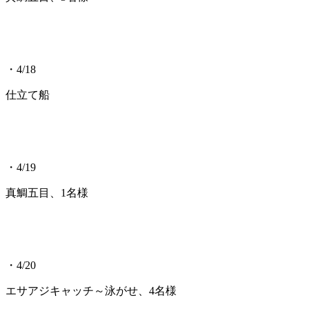
・4/18
仕立て船
・4/19
真鯛五目、1名様
・4/20
エサアジキャッチ～泳がせ、4名様