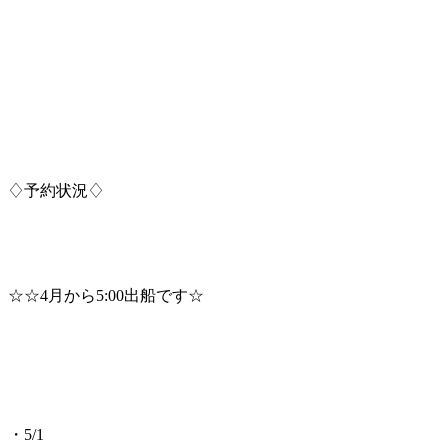
♢予約状況♢
☆☆4月から5:00出船です☆
・5/1