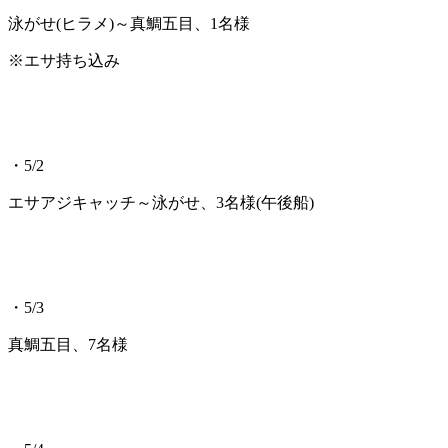
泳がせ(ヒラメ)～真鯛五目、1名様
※エサ持ち込み
・5/2
エサアジキャッチ～泳がせ、3名様(午後船)
・5/3
真鯛五目、7名様