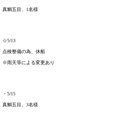
真鯛五目、1名様
☆5/13
点検整備の為、休船
※雨天等による変更あり
・5/15
真鯛五目、3名様