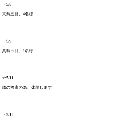
・5/8
真鯛五目、4名様
・5/9
真鯛五目、1名様
☆5/11
船の検査の為、休船します
・5/12