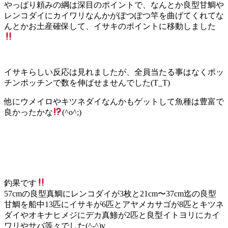
やっぱり頼みの綱は深目のポイントで、なんとか良型甘鯛や
レンコダイにカイワリなんかがぽつぽつ竿を曲げてくれてな
んとかお土産確保して、イサキのポイントに移動しました
イサキらしい反応は見れましたが、全員当たる事はなくポッ
チンポッチンで数を伸ばせませんでした(T_T)
他にウメイロやキツネダイなんかもゲットして魚種は豊富で
良かったかな
(^o^;)
釣果です
57cmの良型真鯛にレンコダイが3枚と21cm〜37cm迄の良型
甘鯛を船中13匹にイサキが6匹とアヤメカサゴが8匹とキツネ
ダイやオキナヒメジにデカ真鯵が2匹と良型イトヨリにカイ
ワリやサバ等々でした(^-^)v