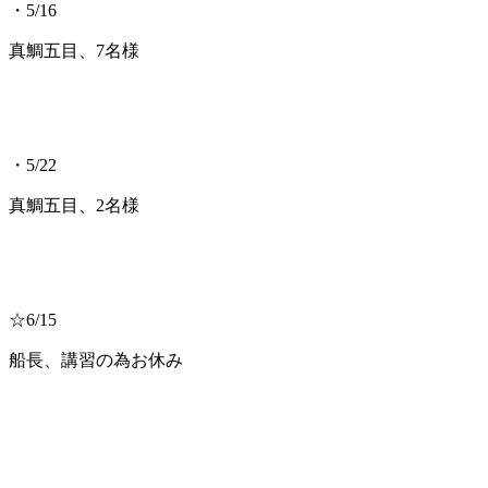
・5/16
真鯛五目、7名様
・5/22
真鯛五目、2名様
☆6/15
船長、講習の為お休み