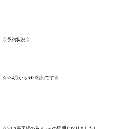
♢予約状況♢
☆☆4月から5:00出船です☆
☆5/17(悪天候の為5/13～の延期となりました)