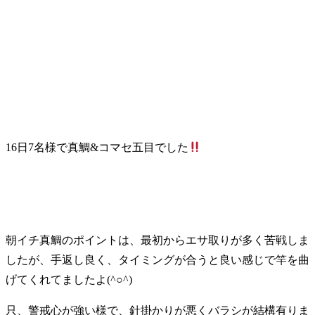
16日7名様で真鯛&コマセ五目でした
朝イチ真鯛のポイントは、最初からエサ取りが多く苦戦しま
したが、手返し良く、タイミングが合うと良い感じで竿を曲
げてくれてましたよ(^○^)
只、警戒心が強い様で、針掛かりが悪くバラシが結構有りま