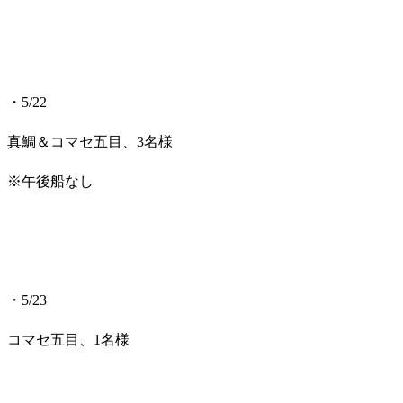
・5/22
真鯛＆コマセ五目、3名様
※午後船なし
・5/23
コマセ五目、1名様