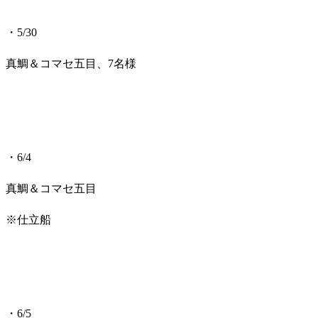
・5/30
真鯛＆コマセ五目、7名様
・6/4
真鯛＆コマセ五目
※仕立船
・6/5