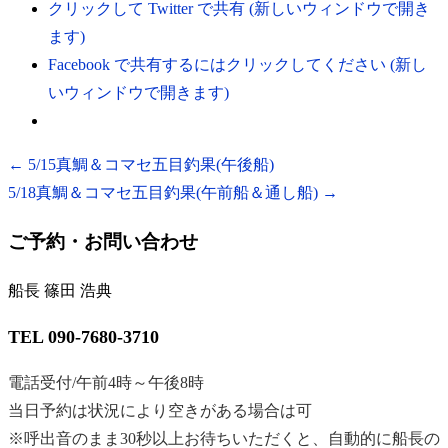
クリックして Twitter で共有 (新しいウィンドウで開き
ます)
Facebook で共有するにはクリックしてください (新し
いウィンドウで開きます)
←
5/15真鯛＆コマセ五目釣果(午後船)
5/18真鯛＆コマセ五目釣果(午前船＆通し船)
→
ご予約・お問い合わせ
船長 篠田 浩典
TEL 090-7680-3710
電話受付/午前4時～午後8時
当日予約は状況により空きがある場合は可
※呼出音のまま30秒以上お待ちいただくと、自動的に船長の