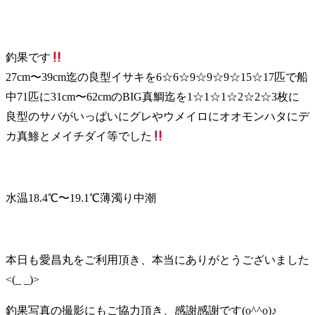
釣果です
27cm〜39cm迄の良型イサキを6☆6☆9☆9☆9☆15☆17匹で船
中71匹に31cm〜62cmのBIG真鯛迄を1☆1☆1☆2☆2☆3枚に
良型のサバがいっぱいにグレやウメイロにオオモンハタにデ
カ真鯵とメイチダイ等でした
水温18.4℃〜19.1℃薄濁り中潮
本日も愛昌丸をご利用頂き、本当にありがとうございました
<(_ _)>
釣果写真の撮影にもご協力頂き、感謝感謝です(o^^o)♪