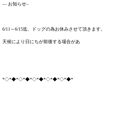
— お知らせ–
6/11～6/15迄、ドッグの為お休みさせて頂きます。
天候により日にちが前後する場合があ
*◇*◆*◇*◆*◇*◆*◇*◆*◇*◆*