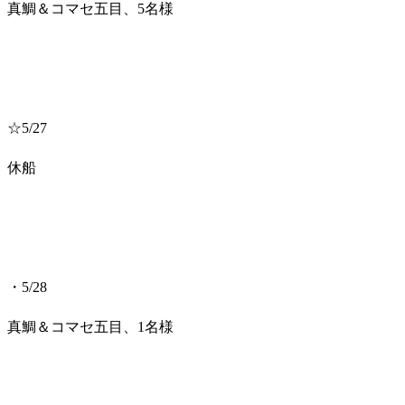
真鯛＆コマセ五目、5名様
☆5/27
休船
・5/28
真鯛＆コマセ五目、1名様