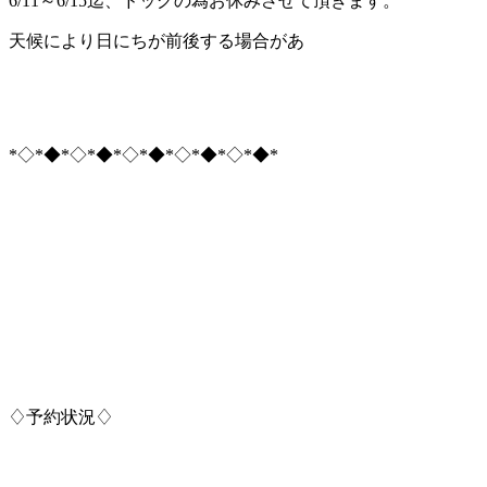
6/11～6/15迄、ドッグの為お休みさせて頂きます。
天候により日にちが前後する場合があ
*◇*◆*◇*◆*◇*◆*◇*◆*◇*◆*
♢予約状況♢