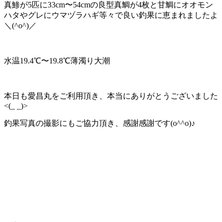
真鯵が5匹に33cm〜54cmの良型真鯛が4枚と甘鯛にオオモン
ハタやグレにウマヅラハギ等々で良い釣果に恵まれましたよ
＼(^o^)／
水温19.4℃〜19.8℃薄濁り大潮
本日も愛昌丸をご利用頂き、本当にありがとうございました
<(_ _)>
釣果写真の撮影にもご協力頂き、感謝感謝です(o^^o)♪