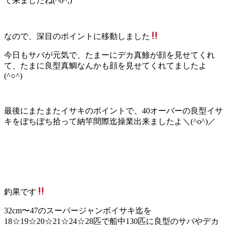
て来ましたね(^o^;)
なので、深目のポイントに移動しました
今日もサバが元気で、たまーにデカ真鯵が顔を見せてくれ
て、たまに良型真鯛なんかも顔を見せてくれてましたよ
(^○^)
最後にまたまたイサキのポイントで、40オーバーの良型イサ
キをぼちぼち拾って納竿間際迄操業出来ましたよ＼(^o^)／
釣果です
32cm〜47のスーパージャンボイサキ迄を
18☆19☆20☆21☆24☆28匹で船中130匹に良型のサバやデカ