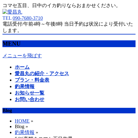
コマセ五目、日中のイカ釣りならおまかせください。
TEL
090-7680-3710
電話受付/午前4時～午後8時 当日予約は状況により受付いた
します。
MENU
メニューを飛ばす
ホーム
愛昌丸の紹介・アクセス
プラン・料金表
釣果情報
お知らせ一覧
お問い合わせ
Blog
HOME
»
Blog »
釣果情報
»