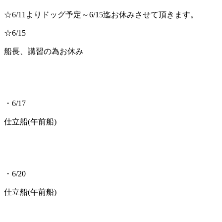
☆6/11よりドッグ予定～6/15迄お休みさせて頂きます。
☆6/15
船長、講習の為お休み
・6/17
仕立船(午前船)
・6/20
仕立船(午前船)