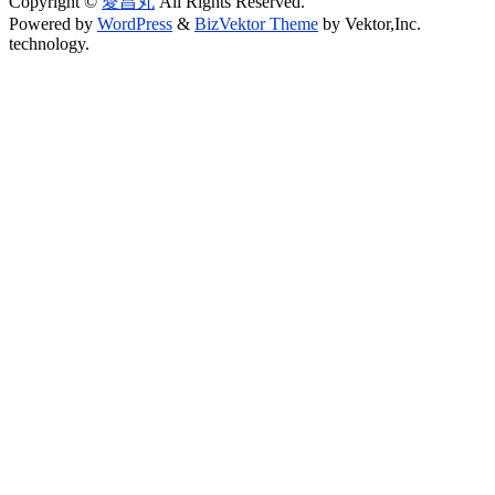
Copyright ©
愛昌丸
All Rights Reserved.
Powered by
WordPress
&
BizVektor Theme
by Vektor,Inc.
technology.