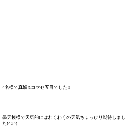
4名様で真鯛&コマセ五目でした‼️
曇天模様で天気的にはわくわくの天気ちょっぴり期待しまし
た(^○^)