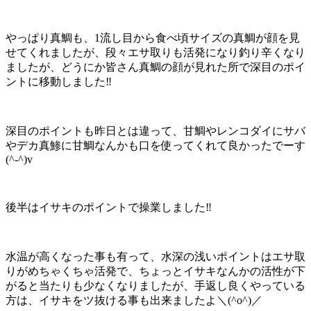
やっぱり真鯛も、1流し目から食べ頃サイズの真鯛が顔を見
せてくれましたが、段々エサ取りも活発になり釣り辛くなり
ましたが、どうにか皆さん真鯛の顔が見れた所で深目のポイ
ントに移動しました‼️
深目のポイントも昨日とは違って、甘鯛やレンコダイにサバ
やデカ真鯵に甘鯛なんかも口を使ってくれて良かったでーす
(^-^)v
後半はイサキのポイントで操業しました‼️
水温が高くなった事も有って、水深の浅いポイントはエサ取
りがめちゃくちゃ活発で、ちょっとイサキなんかの活性が下
がると当たりも少なくなりましたが、手返し良くやっている
方は、イサキをツ抜ける事も出来ましたよ＼(^o^)／