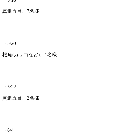
真鯛五目、7名様
・5/20
根魚(カサゴなど)、1名様
・5/22
真鯛五目、2名様
・6/4