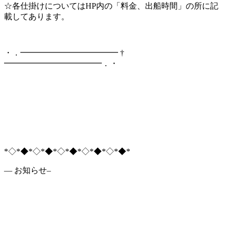
☆各仕掛けについてはHP内の「料金、出船時間」の所に記
載してあります。
・．━━━━━━━━━━━━ †
━━━━━━━━━━━━．・
*◇*◆*◇*◆*◇*◆*◇*◆*◇*◆*
— お知らせ–