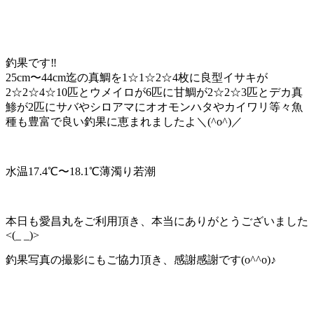
釣果です‼️
25cm〜44cm迄の真鯛を1☆1☆2☆4枚に良型イサキが
2☆2☆4☆10匹とウメイロが6匹に甘鯛が2☆2☆3匹とデカ真
鯵が2匹にサバやシロアマにオオモンハタやカイワリ等々魚
種も豊富で良い釣果に恵まれましたよ＼(^o^)／
水温17.4℃〜18.1℃薄濁り若潮
本日も愛昌丸をご利用頂き、本当にありがとうございました
<(_ _)>
釣果写真の撮影にもご協力頂き、感謝感謝です(o^^o)♪