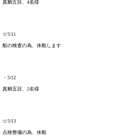
真鯛五目、4名様
☆5/11
船の検査の為、休船します
・5/12
真鯛五目、2名様
☆5/13
点検整備の為、休船