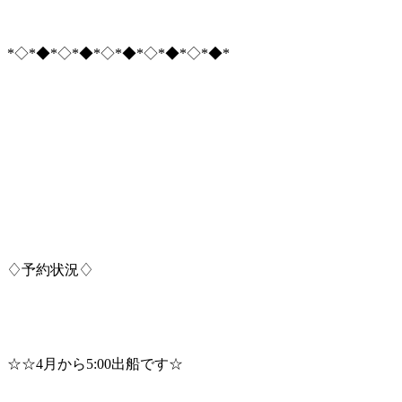
*◇*◆*◇*◆*◇*◆*◇*◆*◇*◆*
♢予約状況♢
☆☆4月から5:00出船です☆