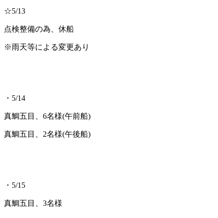
☆5/13
点検整備の為、休船
※雨天等による変更あり
・5/14
真鯛五目、6名様(午前船)
真鯛五目、2名様(午後船)
・5/15
真鯛五目、3名様