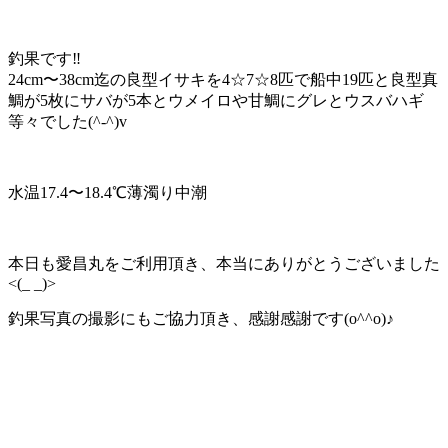
釣果です‼️
24cm〜38cm迄の良型イサキを4☆7☆8匹で船中19匹と良型真
鯛が5枚にサバが5本とウメイロや甘鯛にグレとウスバハギ
等々でした(^-^)v
水温17.4〜18.4℃薄濁り中潮
本日も愛昌丸をご利用頂き、本当にありがとうございました
<(_ _)>
釣果写真の撮影にもご協力頂き、感謝感謝です(o^^o)♪