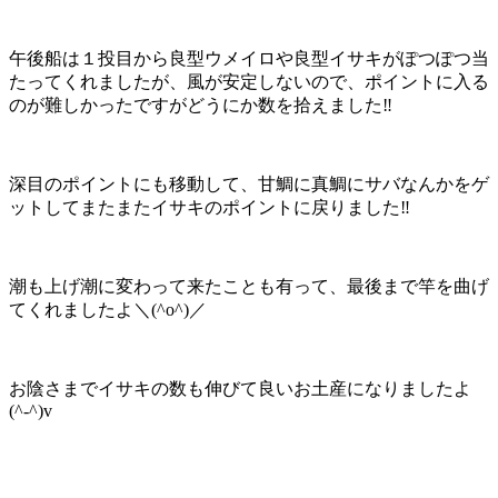
午後船は１投目から良型ウメイロや良型イサキがぽつぽつ当
たってくれましたが、風が安定しないので、ポイントに入る
のが難しかったですがどうにか数を拾えました‼️
深目のポイントにも移動して、甘鯛に真鯛にサバなんかをゲ
ットしてまたまたイサキのポイントに戻りました‼️
潮も上げ潮に変わって来たことも有って、最後まで竿を曲げ
てくれましたよ＼(^o^)／
お陰さまでイサキの数も伸びて良いお土産になりましたよ
(^-^)v