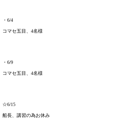
・6/4
コマセ五目、4名様
・6/9
コマセ五目、4名様
☆6/15
船長、講習の為お休み