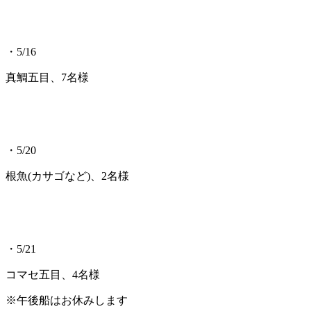
・5/16
真鯛五目、7名様
・5/20
根魚(カサゴなど)、2名様
・5/21
コマセ五目、4名様
※午後船はお休みします