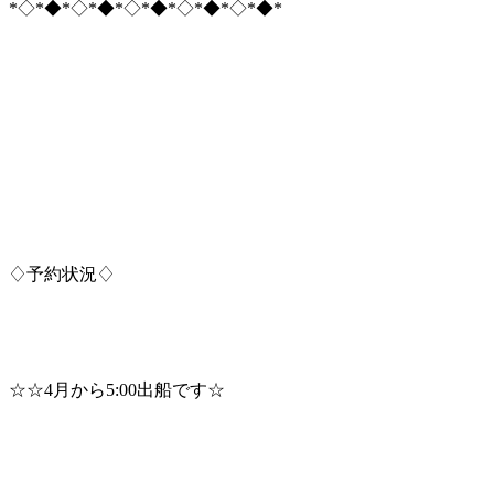
*◇*◆*◇*◆*◇*◆*◇*◆*◇*◆*
♢予約状況♢
☆☆4月から5:00出船です☆