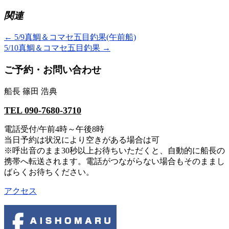
関連
←
5/9真鯛＆コマセ五目釣果(午前船)
5/10真鯛＆コマセ五目釣果
→
ご予約・お問い合わせ
船長 篠田 浩典
TEL 090-7680-3710
電話受付/午前4時～午後8時
当日予約は状況により空きがある場合は可
※呼出音のまま30秒以上お待ちいただくと、自動的に船長の
携帯へ転送されます。電話がつながらない場合もそのままし
ばらくお待ちください。
アクセス