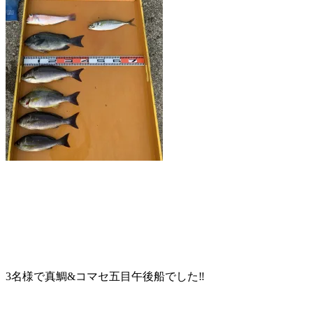
3名様で真鯛&コマセ五目午後船でした‼️