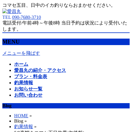
コマセ五目、日中のイカ釣りならおまかせください。
TEL
090-7680-3710
電話受付/午前4時～午後8時 当日予約は状況により受付いた
します。
MENU
メニューを飛ばす
ホーム
愛昌丸の紹介・アクセス
プラン・料金表
釣果情報
お知らせ一覧
お問い合わせ
Blog
HOME
»
Blog »
釣果情報
»