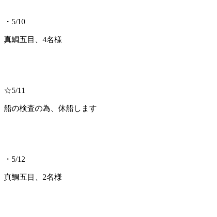
・5/10
真鯛五目、4名様
☆5/11
船の検査の為、休船します
・5/12
真鯛五目、2名様