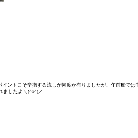
ポイントこそ辛抱する流しが何度か有りましたが、午前船では
したよ＼(^o^)／