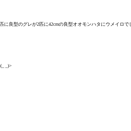
26匹に良型のグレが2匹に42cmの良型オオモンハタにウメイロで
_)>