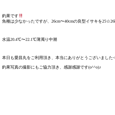
釣果です
魚種は少なかったですが、26cm〜40cmの良型イサキを25☆
水温20.4℃〜22.1℃薄濁り中潮
本日も愛昌丸をご利用頂き、本当にありがとうございました<(_ 
釣果写真の撮影にもご協力頂き、感謝感謝です(o^^o)♪