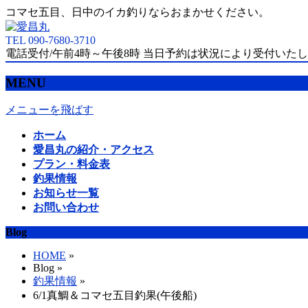
コマセ五目、日中のイカ釣りならおまかせください。
TEL 090-7680-3710
電話受付/午前4時～午後8時 当日予約は状況により受付いた
MENU
メニューを飛ばす
ホーム
愛昌丸の紹介・アクセス
プラン・料金表
釣果情報
お知らせ一覧
お問い合わせ
Blog
HOME
»
Blog »
釣果情報
»
6/1真鯛＆コマセ五目釣果(午後船)