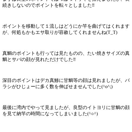
続きしないのでポイントを転々としました‼️
ポイントを移動して１流しはどうにか竿を曲げてはくれます
が、何処もかもエサ取りが容赦してくれませんね(T_T)
真鯛のポイントも行っては見たものの、たい焼きサイズの真
鯛とサバの顔が見れただけでした‼️
深目のポイントはデカ真鯵に甘鯛等の顔は見れましたが、バ
ラシがひじょーに多く数を伸ばせませんでした(^o^;)
最後に湾内でやって見ましたが、良型のイトヨリに甘鯛の顔
を見て納竿の時間になってしまいました(^○^)