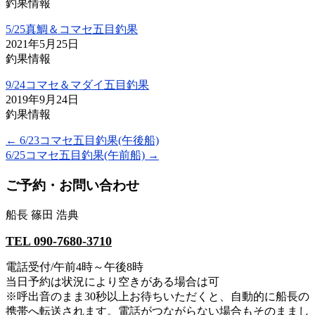
釣果情報
5/25真鯛＆コマセ五目釣果
2021年5月25日
釣果情報
9/24コマセ＆マダイ五目釣果
2019年9月24日
釣果情報
←
6/23コマセ五目釣果(午後船)
6/25コマセ五目釣果(午前船)
→
ご予約・お問い合わせ
船長 篠田 浩典
TEL 090-7680-3710
電話受付/午前4時～午後8時
当日予約は状況により空きがある場合は可
※呼出音のまま30秒以上お待ちいただくと、自動的に船長の
携帯へ転送されます。電話がつながらない場合もそのままし