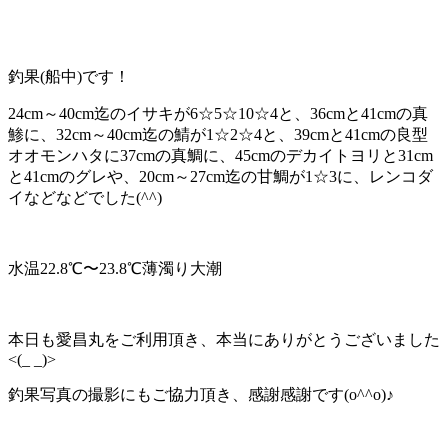
釣果(船中)です！
24cm～40cm迄のイサキが6☆5☆10☆4と、36cmと41cmの真
鯵に、32cm～40cm迄の鯖が1☆2☆4と、39cmと41cmの良型
オオモンハタに37cmの真鯛に、45cmのデカイトヨリと31cm
と41cmのグレや、20cm～27cm迄の甘鯛が1☆3に、レンコダ
イなどなどでした(^^)
水温22.8℃〜23.8℃薄濁り大潮
本日も愛昌丸をご利用頂き、本当にありがとうございました
<(_ _)>
釣果写真の撮影にもご協力頂き、感謝感謝です(o^^o)♪