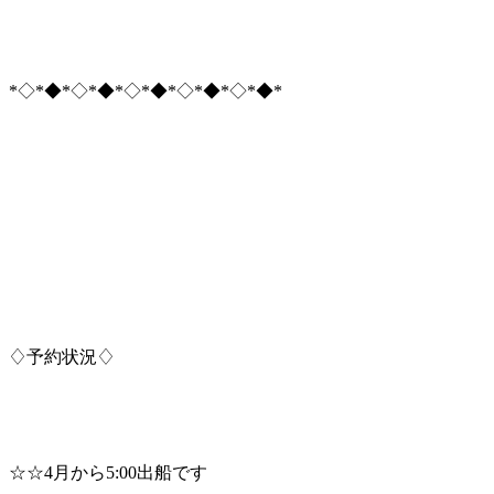
*◇*◆*◇*◆*◇*◆*◇*◆*◇*◆*
♢予約状況♢
☆☆4月から5:00出船です