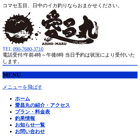
コマセ五目、日中のイカ釣りならおまかせください。
TEL
090-7680-3710
電話受付/午前4時～午後8時 当日予約は状況により受付いた
します。
MENU
メニューを飛ばす
ホーム
愛昌丸の紹介・アクセス
プラン・料金表
釣果情報
お知らせ一覧
お問い合わせ