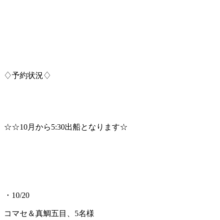
♢予約状況♢
☆☆10月から5:30出船となります☆
・10/20
コマセ＆真鯛五目、5名様