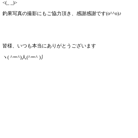
<(_ _)>
釣果写真の撮影にもご協力頂き、感謝感謝です(o^^o)♪
皆様、いつも本当にありがとうございます
ヽ( ^ー^)人(^ー^ )丿