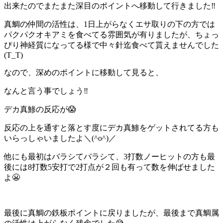
出来たのでまたまた深目のポイントへ移動して行きました‼️
真鯛の仲間の活性は、1日上がらなくエサ取りの下の方では
パクパクオキアミを食べてる雰囲気が有りましたが、ちょっ
ぴり神経質になってる様で中々針迄食べて貰えませんでした
(T_T)
なので、深めのポイントに移動して見ると、
なんと言う事でしょう‼️
デカ真鯵の反応が😱
反応の上を通すと落とす度にデカ真鯵をゲットされてる方も
いらっしゃいましたよ＼(^o^)／
他にも最初はバラシてバラシて、3打数ノーヒットの方も最
後には8打数5安打で2打点が２回も有って数を伸ばせました
よ😬
最後に真鯛の鉄板ポイントに戻りましたが、最後まで真鯛属