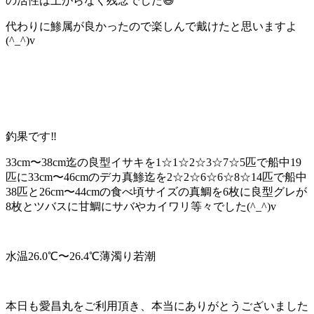
の活性は上がらなく残念でした😅
代わりに鯵属が良かったので楽しんで戴けたと思いますよ
(^_^)v
釣果です‼️
33cm〜38cm迄の良型イサキを1☆1☆2☆3☆7☆5匹で船中19
匹に33cm〜46cmのデカ真鯵迄を2☆2☆6☆6☆8☆14匹で船中
38匹と26cm〜44cmの食べ頃サイズの真鯛を6枚に良型グレが
8枚とツバスに甘鯛にサバやカイワリ等々でした(^_^)v
水温26.0℃〜26.4℃薄濁り若潮
本日も愛昌丸をご利用頂き、本当にありがとうございました