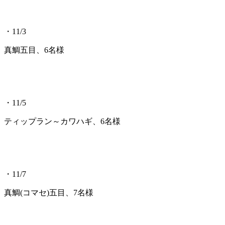
・11/3
真鯛五目、6名様
・11/5
ティップラン～カワハギ、6名様
・11/7
真鯛(コマセ)五目、7名様