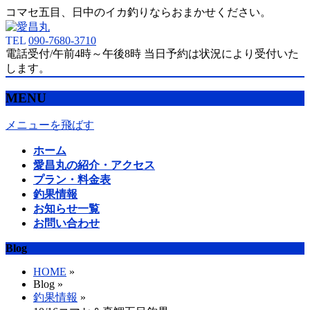
コマセ五目、日中のイカ釣りならおまかせください。
TEL
090-7680-3710
電話受付/午前4時～午後8時 当日予約は状況により受付いた
します。
MENU
メニューを飛ばす
ホーム
愛昌丸の紹介・アクセス
プラン・料金表
釣果情報
お知らせ一覧
お問い合わせ
Blog
HOME
»
Blog »
釣果情報
»