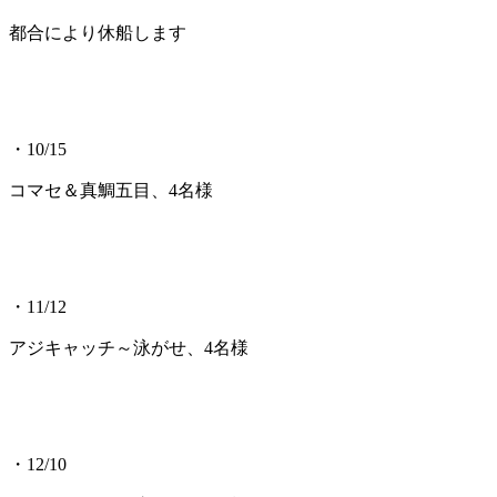
都合により休船します
・10/15
コマセ＆真鯛五目、4名様
・11/12
アジキャッチ～泳がせ、4名様
・12/10