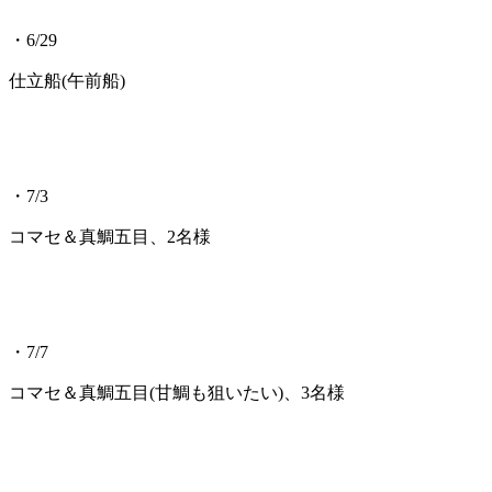
・6/29
仕立船(午前船)
・7/3
コマセ＆真鯛五目、2名様
・7/7
コマセ＆真鯛五目(甘鯛も狙いたい)、3名様