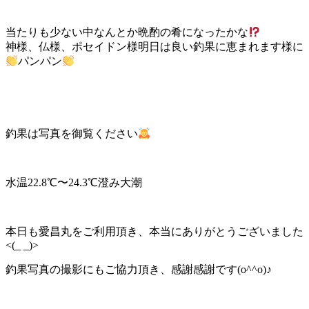
当たりも少ない中なんとか晩酌の肴になったかな
神様、仏様、ポセイドン様明日は良い釣果に恵まれます様に
パンパン
釣果は写真を御覧ください
水温22.8℃〜24.3℃澄み大潮
本日も愛昌丸をご利用頂き、本当にありがとうございました
<(_ _)>
釣果写真の撮影にもご協力頂き、感謝感謝です(o^^o)♪