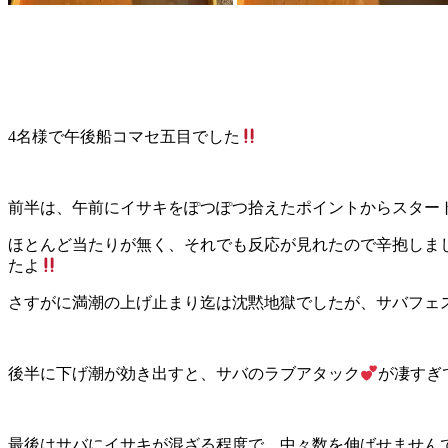
4名様で午後船コマセ五目でした
前半は、午前にイサキをぽつぽつ拾えたポイントからスター
ほとんど当たりが無く、それでも反応が見れたので辛抱しま
たよ
さすがに満潮の上げ止まり迄は沈黙地獄でしたが、サバフェス
後半に下げ潮が効き出すと、サバのラブアタック
が凄すぎて
最後はサバにイサキが混ざる程度で、中々数を伸ばせませんでし