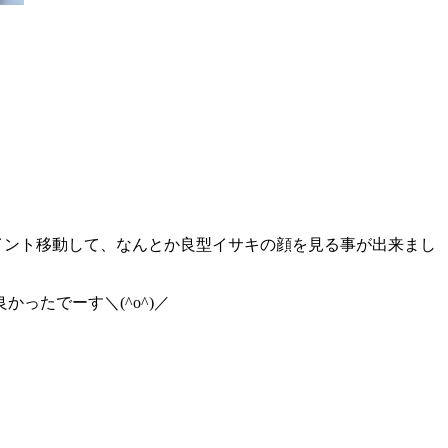
イント移動して、なんとか良型イサキの顔を見る事が出来まし
ったでーす＼(^o^)／