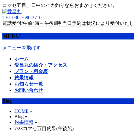
コマセ五目、日中のイカ釣りならおまかせください。
TEL 090-7680-3710
電話受付/午前4時～午後8時 当日予約は状況により受付いた
MENU
メニューを飛ばす
ホーム
愛昌丸の紹介・アクセス
プラン・料金表
釣果情報
お知らせ一覧
お問い合わせ
Blog
HOME
»
Blog »
釣果情報
»
7/23コマセ五目釣果(午後船)