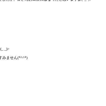
_)>
ません(*^^*)