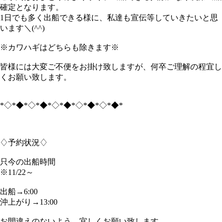
確定となります。
1日でも多く出船できる様に、私達も宣伝等していきたいと思
います＼(^^)
※カワハギはどちらも除きます※
皆様には大変ご不便をお掛け致しますが、何卒ご理解の程宜し
くお願い致します。
*◇*◆*◇*◆*◇*◆*◇*◆*◇*◆*
♢予約状況♢
只今の出船時間
※11/22～
出船→6:00
沖上がり→13:00
お間違えのないよう、宜しくお願い致します