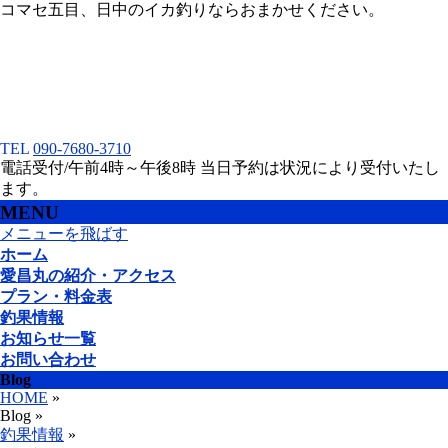
コマセ五目、日中のイカ釣りならおまかせください。
TEL
090-7680-3710
電話受付/午前4時～午後8時 当日予約は状況により受付いたし
ます。
MENU
メニューを飛ばす
ホーム
愛昌丸の紹介・アクセス
プラン・料金表
釣果情報
お知らせ一覧
お問い合わせ
Blog
HOME
»
Blog »
釣果情報
»