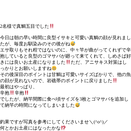
2名様で真鯛五目でした
今日は朝の早い時間に良型イサキと可愛い真鯛の顔が見れまし
たが、毎度お馴染みのその後がね
エサ取りもそれ程ではないのに、中々竿が曲がってくれずで辛
抱していると良型のゴマサバが廻って来てくれて、しめさば好
きには良いお土産になりました
ただ、アニサキス対策はし
っかりとお願いしますね
その後深目のポイントは甘鯛は可愛いサイズばかりで、他の魚
の顔が見れないので、岩礁帯のポイントに戻りました
最初はやっぱり、
辛抱
辛抱
でしたが、納竿間際に食べ頃サイズを3枚とゴマサバを追加し
て納竿の時間になってしまいました
釣果ですが写真を参考にしてくださいませ＼(^o^)／
何とかお土産にはなったかな