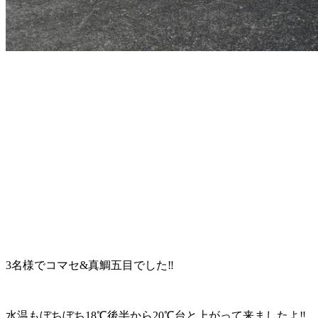
3名様でコマセ&真鯛五目でした‼️
水温もぼちぼち18℃後半から20℃台と上がって来ましたよ‼️