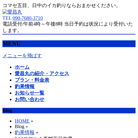
コマセ五目、日中のイカ釣りならおまかせください。
TEL
090-7680-3710
電話受付/午前4時～午後8時 当日予約は状況により受付いた
します。
MENU
メニューを飛ばす
ホーム
愛昌丸の紹介・アクセス
プラン・料金表
釣果情報
お知らせ一覧
お問い合わせ
Blog
HOME
»
Blog »
釣果情報
»