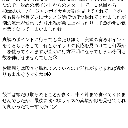
なので、浅めのポイントからのスタートで、１発目から
48cmのスーパージャンボイサキが顔を見せてくれて、その
後も良型尾長グレにサンノジ等ぽつぽつ釣れてくれましたが
潮の流れが変わったり水温が急に上がったりして魚の食い気
が悪くなってしまいました😅
真鯛のポイントに行っても当たり無く、実績の有るポイント
をうろちょろして、何とかイサキの反応を見つけても何匹か
口を使ってくれますが直ぐに行方不明になってしまい今回も
数を伸ばせませんでした😢
お腹周りは段々と膨れて来ているので群れがまとまれば数釣
りも出来そうですね‼️😬
後半は頭だけ取られることが多く、中々針まで食べてくれま
せんでしたが、最後に食べ頃サイズの真鯛が顔を見せてくれ
て良かったでーす＼(^o^)／