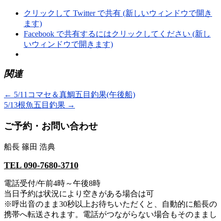
クリックして Twitter で共有 (新しいウィンドウで開き
ます)
Facebook で共有するにはクリックしてください (新し
いウィンドウで開きます)
関連
←
5/11コマセ＆真鯛五目釣果(午後船)
5/13根魚五目釣果
→
ご予約・お問い合わせ
船長 篠田 浩典
TEL 090-7680-3710
電話受付/午前4時～午後8時
当日予約は状況により空きがある場合は可
※呼出音のまま30秒以上お待ちいただくと、自動的に船長の
携帯へ転送されます。電話がつながらない場合もそのままし