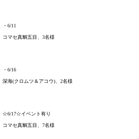
・6/11
コマセ真鯛五目、3名様
・6/16
深海(クロムツ＆アコウ)、2名様
☆6/17☆イベント有り
コマセ真鯛五目、7名様