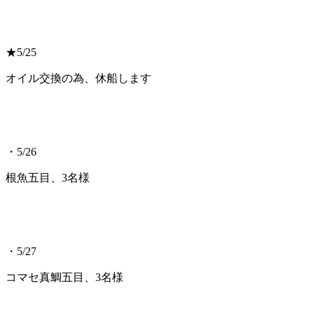
★5/25
オイル交換の為、休船します
・5/26
根魚五目、3名様
・5/27
コマセ真鯛五目、3名様