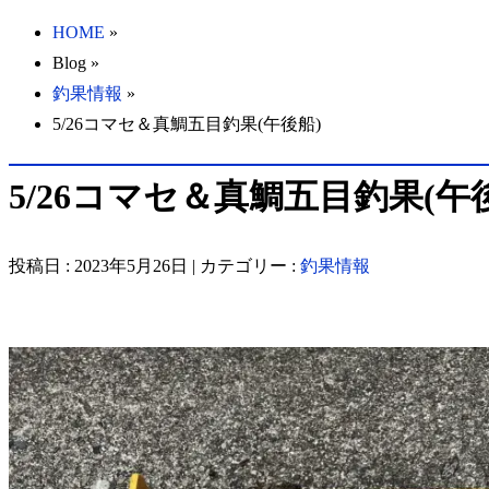
HOME
»
Blog »
釣果情報
»
5/26コマセ＆真鯛五目釣果(午後船)
5/26コマセ＆真鯛五目釣果(午
投稿日 : 2023年5月26日 | カテゴリー :
釣果情報