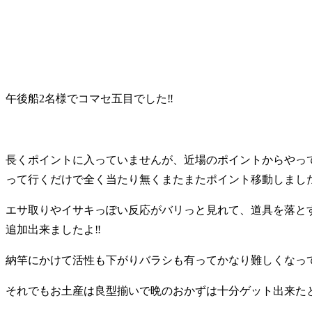
午後船2名様でコマセ五目でした‼️
長くポイントに入っていませんが、近場のポイントからやっ
って行くだけで全く当たり無くまたまたポイント移動しました
エサ取りやイサキっぽい反応がバリっと見れて、道具を落と
追加出来ましたよ‼️
納竿にかけて活性も下がりバラシも有ってかなり難しくなって
それでもお土産は良型揃いで晩のおかずは十分ゲット出来たと思