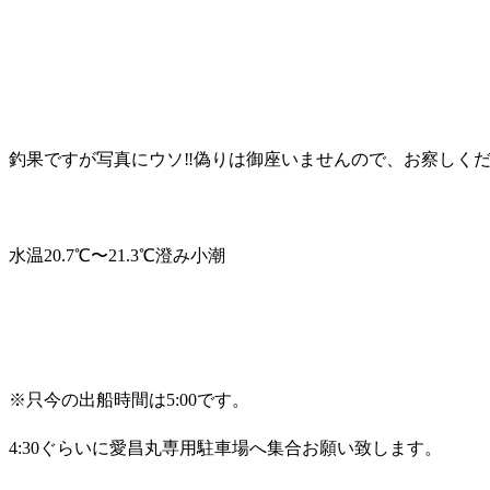
釣果ですが写真にウソ‼️偽りは御座いませんので、お察しくだ
水温20.7℃〜21.3℃澄み小潮
※只今の出船時間は5:00です。
4:30ぐらいに愛昌丸専用駐車場へ集合お願い致します。