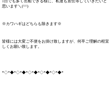
1日でも多く出船できる様に、私達も宣伝等していきたいと
思います＼(^^)
※カワハギはどちらも除きます※
皆様には大変ご不便をお掛け致しますが、何卒ご理解の程宜
しくお願い致します。
*◇*◆*◇*◆*◇*◆*◇*◆*◇*◆*