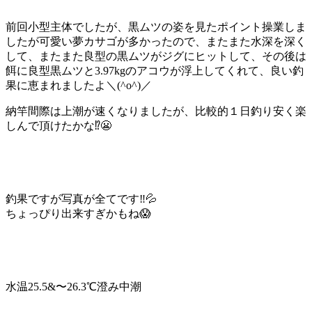
前回小型主体でしたが、黒ムツの姿を見たポイント操業しま
したが可愛い夢カサゴが多かったので、またまた水深を深く
して、またまた良型の黒ムツがジグにヒットして、その後は
餌に良型黒ムツと3.97kgのアコウが浮上してくれて、良い釣
果に恵まれましたよ＼(^o^)／
納竿間際は上潮が速くなりましたが、比較的１日釣り安く楽
しんで頂けたかな⁉️😬
釣果ですが写真が全てです‼️💦
ちょっぴり出来すぎかもね😱
水温25.5&〜26.3℃澄み中潮