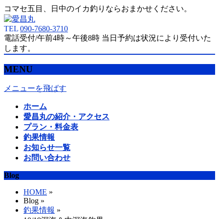
コマセ五目、日中のイカ釣りならおまかせください。
TEL
090-7680-3710
電話受付/午前4時～午後8時 当日予約は状況により受付いた
します。
MENU
メニューを飛ばす
ホーム
愛昌丸の紹介・アクセス
プラン・料金表
釣果情報
お知らせ一覧
お問い合わせ
Blog
HOME
»
Blog »
釣果情報
»