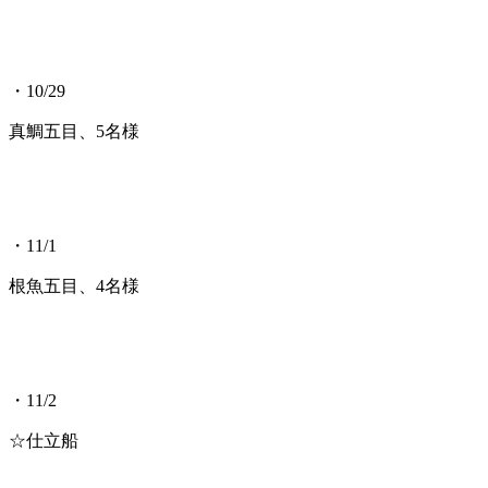
・10/29
真鯛五目、5名様
・11/1
根魚五目、4名様
・11/2
☆仕立船