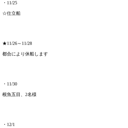
・11/25
☆仕立船
★11/26～11/28
都合により休船します
・11/30
根魚五目、2名様
・12/1