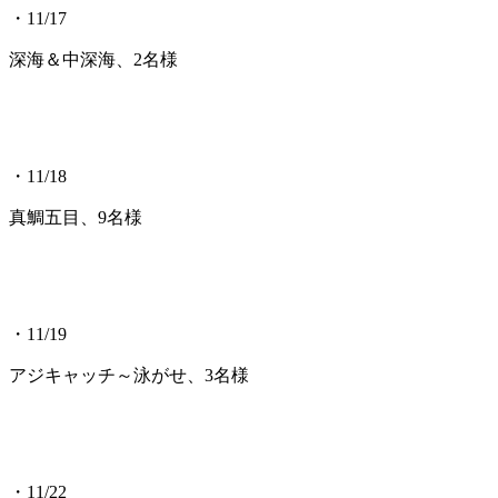
・11/17
深海＆中深海、2名様
・11/18
真鯛五目、9名様
・11/19
アジキャッチ～泳がせ、3名様
・11/22