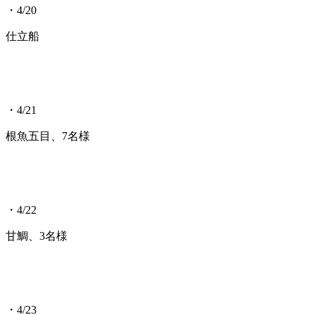
・4/20
仕立船
・4/21
根魚五目、7名様
・4/22
甘鯛、3名様
・4/23