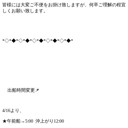
皆様には大変ご不便をお掛け致しますが、何卒ご理解の程宜
しくお願い致します。
*◇*◆*◇*◆*◇*◆*◇*◆*◇*◆*
出船時間変更📌
4/16より、
★午前船→5:00 沖上がり12:00