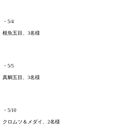
・5/4
根魚五目、3名様
・5/5
真鯛五目、3名様
・5/10
クロムツ＆メダイ、2名様