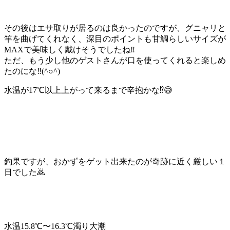
その後はエサ取りが居るのは良かったのですが、グニャリと
竿を曲げてくれなく、深目のポイントも甘鯛らしいサイズが
MAXで美味しく戴けそうでしたね‼️
ただ、もう少し他のゲストさんが口を使ってくれると楽しめ
たのにな‼️(^○^)
水温が17℃以上上がって来るまで辛抱かな⁉️😅
釣果ですが、おかずをゲット出来たのが奇跡に近く厳しい１
日でした🙇
水温15.8℃〜16.3℃濁り大潮