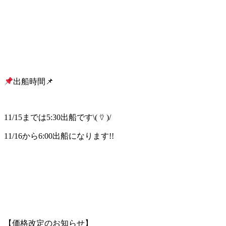
出船時間📌
11/15までは5:30出船です\( ⍢ )/
11/16から6:00出船になります!!
【価格改定のお知らせ】