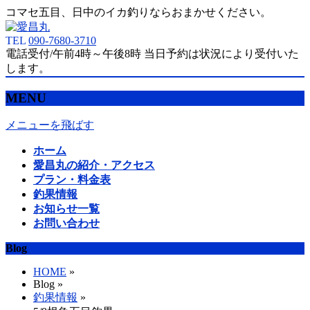
コマセ五目、日中のイカ釣りならおまかせください。
TEL
090-7680-3710
電話受付/午前4時～午後8時 当日予約は状況により受付いた
します。
MENU
メニューを飛ばす
ホーム
愛昌丸の紹介・アクセス
プラン・料金表
釣果情報
お知らせ一覧
お問い合わせ
Blog
HOME
»
Blog »
釣果情報
»