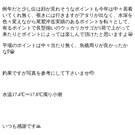
例年だと少し位は顔が見れそうなポイントも今年は中々居着
いてくれ無く、覗きには行きますがアタリが出なく、水深を
色々変えながら尾鷲沖迄実績のあるポイントを転々として、
有るポイントで良型揃いのウッカリカサゴが1荷で上がって
来たりとポイントによっては楽しんで頂けたと思いますよ😬
平場のポイントは中々当たり無く、魚礁周りが良かったか
な⁉️😀
釣果ですが写真を参考にして下さいませ🫡
水温17.4℃〜17.8℃濁り小潮
いつも感謝です🙏