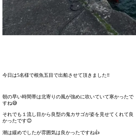
今日は5名様で根魚五目で出船させて頂きました‼️
朝の早い時間帯は北寄りの風が強めに吹いていて寒かったで
すね😅
それでも１流し目から良型の鬼カサゴが姿を見せてくれて良
かったです😊
潮は緩めでしたが雰囲気は良かったですね👍