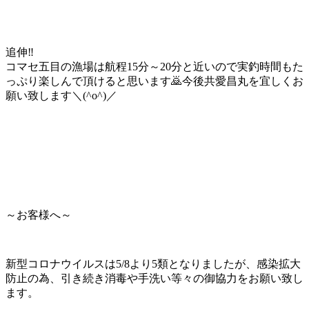
追伸‼️
コマセ五目の漁場は航程15分～20分と近いので実釣時間もた
っぷり楽しんで頂けると思います🙇今後共愛昌丸を宜しくお
願い致します＼(^o^)／
～お客様へ～
新型コロナウイルスは5/8より5類となりましたが、感染拡大
防止の為、引き続き消毒や手洗い等々の御協力をお願い致し
ます。