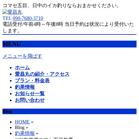
コマセ五目、日中のイカ釣りならおまかせください。
TEL
090-7680-3710
電話受付/午前4時～午後8時 当日予約は状況により受付いた
します。
MENU
メニューを飛ばす
ホーム
愛昌丸の紹介・アクセス
プラン・料金表
釣果情報
お知らせ一覧
お問い合わせ
Blog
HOME
»
Blog »
釣果情報
»