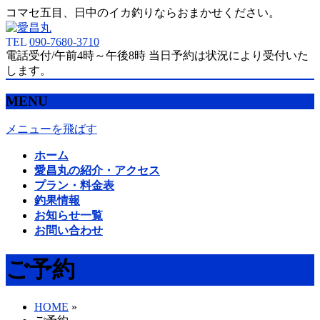
コマセ五目、日中のイカ釣りならおまかせください。
TEL
090-7680-3710
電話受付/午前4時～午後8時 当日予約は状況により受付いた
します。
MENU
メニューを飛ばす
ホーム
愛昌丸の紹介・アクセス
プラン・料金表
釣果情報
お知らせ一覧
お問い合わせ
ご予約
HOME
»