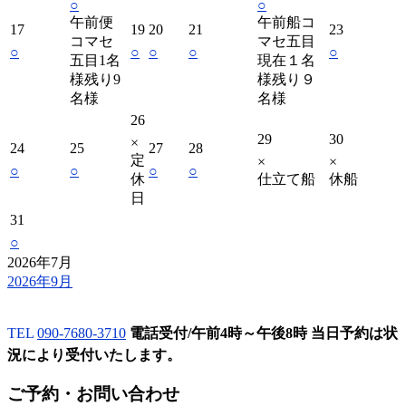
○
○
午前便
午前船コ
17
19
20
21
23
コマセ
マセ五目
○
○
○
○
○
五目1名
現在１名
様残り9
様残り９
名様
名様
26
29
30
×
24
25
27
28
定
×
×
○
○
○
○
休
仕立て船
休船
日
31
○
2026年7月
2026年9月
TEL
090-7680-3710
電話受付/午前4時～午後8時 当日予約は状
況により受付いたします。
ご予約・お問い合わせ