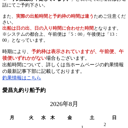
話にてご予約下さい。
また、
実際の出船時間と予約枠の時間は違う
ためご注意くだ
さい。
出船は日の出、日の入り時間に合わせた時間
となります。
※システムの都合上、午前便は「5：00」午後便は「13：
00」となっています。
時期により、
予約枠は表示されていますが、午前便、午
後便いずれかがない
場合もございます。
出船時間について、詳しくは当ホームページの釣果情報
の最新記事下部に記載しております。
釣果情報はこちら
愛昌丸釣り船予約
2026年8月
月
火
水
木
金
土
日
2
1