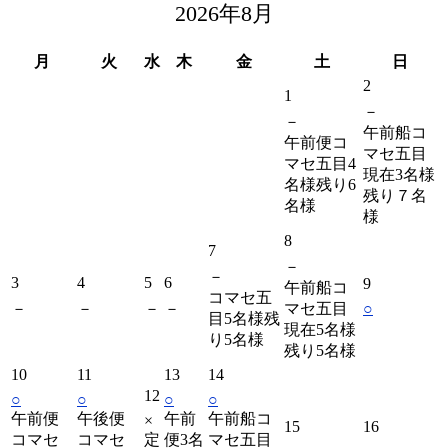
2026年8月
月
火
水
木
金
土
日
2
1
－
－
午前船コ
午前便コ
マセ五目
マセ五目4
現在3名様
名様残り6
残り７名
名様
様
8
7
－
－
3
4
5
6
9
午前船コ
コマセ五
－
－
－
－
マセ五目
○
目5名様残
現在5名様
り5名様
残り5名様
10
11
13
14
12
○
○
○
○
午前便
午後便
午前
午前船コ
×
15
16
コマセ
コマセ
定
便3名
マセ五目