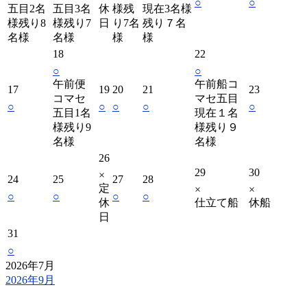
○
○
五目2名
五目3名
休
様残
現在3名様
様残り8
様残り7
日
り7名
残り７名
名様
名様
様
様
18
22
○
○
午前便
午前船コ
17
19
20
21
23
コマセ
マセ五目
○
○
○
○
○
五目1名
現在１名
様残り9
様残り９
名様
名様
26
29
30
×
24
25
27
28
定
×
×
○
○
○
○
休
仕立て船
休船
日
31
○
2026年7月
2026年9月