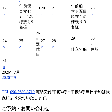
○
○
午前便
午前船コ
17
19
20
21
23
コマセ
マセ五目
○
○
○
○
○
五目1名
現在１名
様残り9
様残り９
名様
名様
26
29
30
×
24
25
27
28
定
×
×
○
○
○
○
休
仕立て船
休船
日
31
○
2026年7月
2026年9月
TEL
090-7680-3710
電話受付/午前4時～午後8時 当日予約は状
況により受付いたします。
ご予約・お問い合わせ