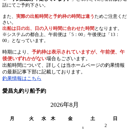
話にてご予約下さい。
また、
実際の出船時間と予約枠の時間は違う
ためご注意くだ
さい。
出船は日の出、日の入り時間に合わせた時間
となります。
※システムの都合上、午前便は「5：00」午後便は「13：
00」となっています。
時期により、
予約枠は表示されていますが、午前便、午
後便いずれかがない
場合もございます。
出船時間について、詳しくは当ホームページの釣果情報
の最新記事下部に記載しております。
釣果情報はこちら
愛昌丸釣り船予約
2026年8月
月
火
水
木
金
土
日
2
1