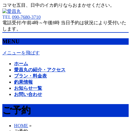
コマセ五目、日中のイカ釣りならおまかせください。
TEL
090-7680-3710
電話受付/午前4時～午後8時 当日予約は状況により受付いた
します。
MENU
メニューを飛ばす
ホーム
愛昌丸の紹介・アクセス
プラン・料金表
釣果情報
お知らせ一覧
お問い合わせ
ご予約
HOME
»